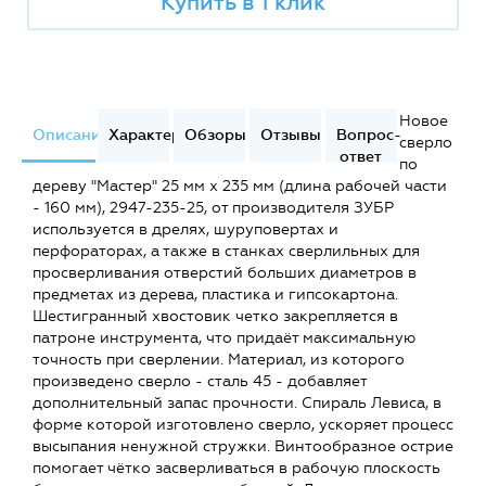
Купить в 1 клик
Новое
Описание
Характеристики
Обзоры
Отзывы
Вопрос-
сверло
ответ
по
дереву "Мастер" 25 мм х 235 мм (длина рабочей части
- 160 мм), 2947-235-25, от производителя ЗУБР
используется в дрелях, шуруповертах и
перфораторах, а также в станках сверлильных для
просверливания отверстий больших диаметров в
предметах из дерева, пластика и гипсокартона.
Шестигранный хвостовик четко закрепляется в
патроне инструмента, что придаёт максимальную
точность при сверлении. Материал, из которого
произведено сверло - сталь 45 - добавляет
дополнительный запас прочности. Спираль Левиса, в
форме которой изготовлено сверло, ускоряет процесс
высыпания ненужной стружки. Винтообразное острие
помогает чётко засверливаться в рабочую плоскость