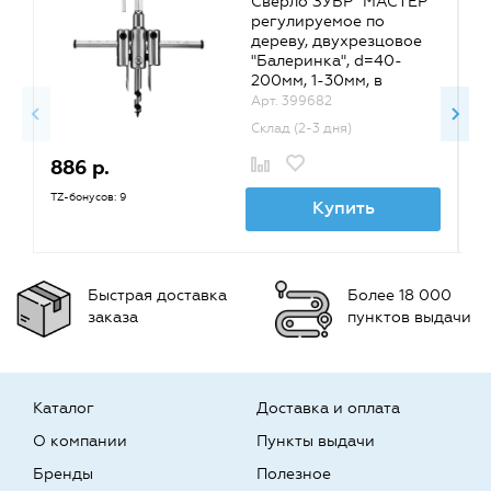
Сверло ЗУБР "МАСТЕР"
регулируемое по
дереву, двухрезцовое
"Балеринка", d=40-
200мм, 1-30мм, в
блистере {29440-200}
Арт. 399682
Склад (2-3 дня)
886 р.
7
TZ-бонусов: 9
TZ
Купить
Быстрая доставка
Более 18 000
заказа
пунктов выдачи
Каталог
Доставка и оплата
О компании
Пункты выдачи
Бренды
Полезное