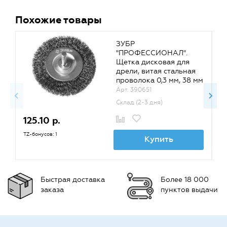
Похожие товары
ЗУБР
"ПРОФЕССИОНАЛ".
Щетка дисковая для
дрели, витая стальная
проволока 0,3 мм, 38 мм
{35198-038_z02}
Арт. 390651
Склад (2-3 дня)
125.10 р.
1
TZ-бонусов: 1
TZ
Купить
Быстрая доставка
Более 18 000
заказа
пунктов выдачи