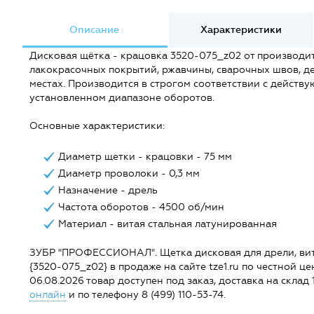
Описание
Характеристики
Дисковая щётка - крацовка 3520-075_z02 от производи
лакокрасочных покрытий, ржавчины, сварочных швов, де
местах. Производится в строгом соответствии с действ
установленном диапазоне оборотов.
Основные характеристики:
Диаметр щетки - крацовки - 75 мм
Диаметр проволоки - 0,3 мм
Назначение - дрель
Частота оборотов - 4500 об/мин
Материал - витая стальная латунированная
ЗУБР "ПРОФЕССИОНАЛ". Щетка дисковая для дрели, вита
{3520-075_z02} в продаже на сайте tze1.ru по честной ц
06.08.2026 товар доступен под заказ, доставка на склад 1
онлайн
и по телефону 8 (499) 110-53-74.