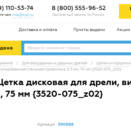
9) 110-53-74
8 (800) 555-96-52
е нам:
Бесплатный звонок по России
msk@tze1.ru
Доставка и оплата
Пункты выдачи
Акции
одажа
умента
/
Для безударных и ударных дрелей
/
Щетки и корщетки
нированная стальная проволока 0,3 мм, 75 мм {3520-075_z02}
тка дисковая для дрели, в
, 75 мм {3520-075_z02}
Артикул
:
390688