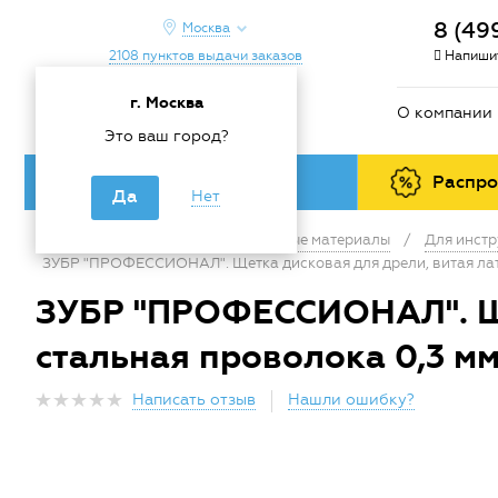
8 (49
Москва
2108 пунктов выдачи заказов
Напишит
г. Москва
О компании
Это ваш город?
Каталог товаров
Распр
Да
Нет
Главная
/
Каталог
/
Расходные материалы
/
Для инстр
ЗУБР "ПРОФЕССИОНАЛ". Щетка дисковая для дрели, витая лату
ЗУБР "ПРОФЕССИОНАЛ". Ще
стальная проволока 0,3 мм
Написать отзыв
Нашли ошибку?