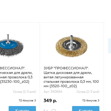
ОФЕССИОНАЛ".
ЗУБР "ПРОФЕССИОНАЛ".
З
ческая для дрели,
Щетка дисковая для дрели,
Ще
ьная проволока 0,3
витая латунированная
в
 {35230-100_z02}
стальная проволока 0,3 мм, 100
ст
мм {3520-100_z02}
мм
Склад (2-3 дня)
Арт. 390684
Склад (2-3 дня)
Ар
349 р.
1
TZ-бонусов: 3
TZ-бонусов: 3
Купить
Купить