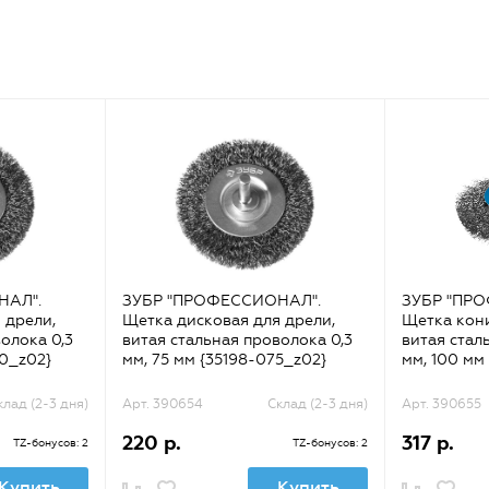
НАЛ".
ЗУБР "ПРОФЕССИОНАЛ".
ЗУБР "ПР
 дрели,
Щетка дисковая для дрели,
Щетка кони
олока 0,3
витая стальная проволока 0,3
витая стал
50_z02}
мм, 75 мм {35198-075_z02}
мм, 100 мм
клад (2-3 дня)
Арт. 390654
Склад (2-3 дня)
Арт. 390655
220 р.
317 р.
TZ-бонусов: 2
TZ-бонусов: 2
Купить
Купить