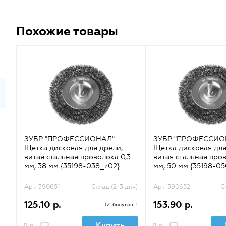
Похожие товары
ЗУБР "ПРОФЕССИОНАЛ".
ЗУБР "ПРОФЕССИО
Щетка дисковая для дрели,
Щетка дисковая для
витая стальная проволока 0,3
витая стальная пров
мм, 38 мм {35198-038_z02}
мм, 50 мм {35198-0
Арт. 390651
Склад (2-3 дня)
Арт. 390652
С
125.10 р.
153.90 р.
TZ-бонусов: 1
Купить