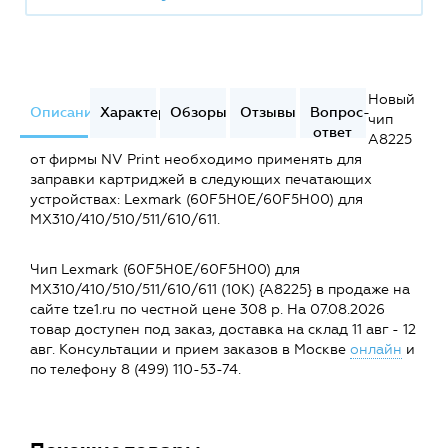
Новый
Описание
Характеристики
Обзоры
Отзывы
Вопрос-
чип
ответ
A8225
от фирмы NV Print необходимо применять для
заправки картриджей в следующих печатающих
устройствах: Lexmark (60F5H0E/60F5H00) для
MX310/410/510/511/610/611.
Чип Lexmark (60F5H0E/60F5H00) для
MX310/410/510/511/610/611 (10K) {A8225} в продаже на
сайте tze1.ru по честной цене 308 р. На 07.08.2026
товар доступен под заказ, доставка на склад 11 авг - 12
авг. Консультации и прием заказов в Москве
онлайн
и
по телефону 8 (499) 110-53-74.