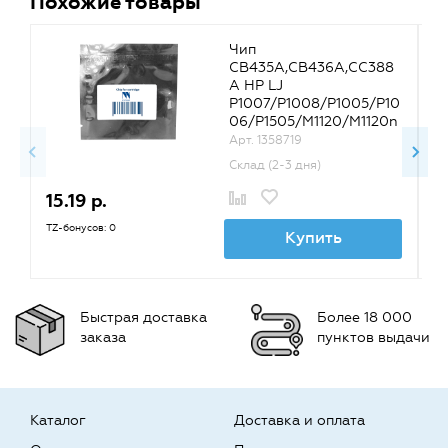
Похожие товары
Чип
CB435A,CB436A,CC388
A HP LJ
P1007/P1008/P1005/P10
06/P1505/M1120/M1120n
/M1522n Canon LBP3250
Арт. 1358719
{20239}
Склад (2-3 дня)
15.19 р.
2
TZ-бонусов: 0
TZ
Купить
Быстрая доставка
Более 18 000
заказа
пунктов выдачи
Каталог
Доставка и оплата