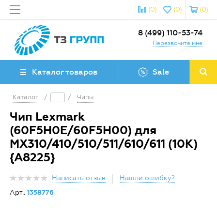
(0)
(0)
(0)
8 (499) 110-53-74
Перезвоните мне
Каталог товаров
Sale
Каталог
/
/
Чипы
Чип Lexmark
(60F5H0E/60F5H00) для
MX310/410/510/511/610/611 (10K)
{A8225}
Написать отзыв
Нашли ошибку?
Арт.:
1358776