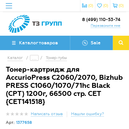
(0)
(0)
(0)
8 (499) 110-53-74
Перезвоните мне
Каталог товаров
Sale
Каталог
/
/
Тонер-тубы
Тонер-картридж для
AccurioPress C2060/2070, Bizhub
PRESS C1060/1070/71hc Black
(CPT) 1200г, 66500 стр. CET
{CET141518}
Написать отзыв
Нашли ошибку?
Арт.:
1377658