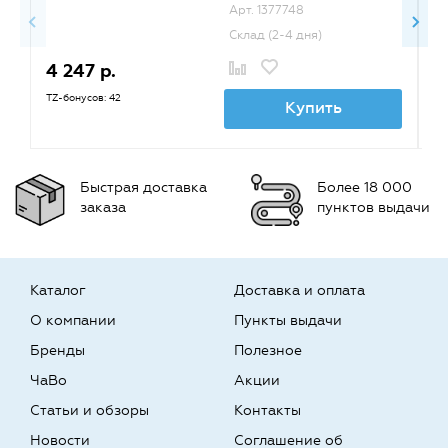
стр. (006R01703) CET
Арт. 1377748
{CET141619}
Склад (2-4 дня)
4 247 р.
4
TZ-бонусов: 42
TZ
Купить
Быстрая доставка
Более 18 000
заказа
пунктов выдачи
Каталог
Доставка и оплата
О компании
Пункты выдачи
Бренды
Полезное
ЧаВо
Акции
Статьи и обзоры
Контакты
Новости
Соглашение об