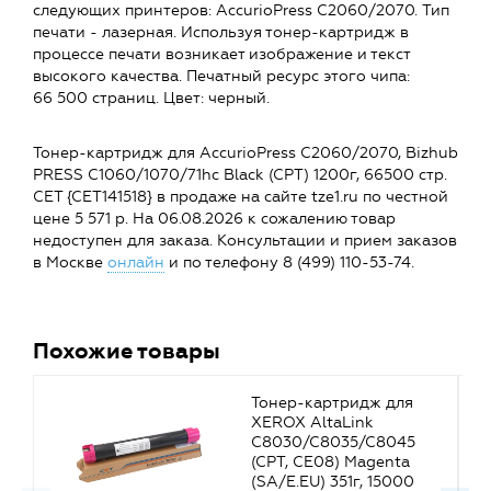
следующих принтеров: AccurioPress C2060/2070. Тип
печати - лазерная. Используя тонер-картридж в
процессе печати возникает изображение и текст
высокого качества. Печатный ресурс этого чипа:
66 500 страниц. Цвет: черный.
Тонер-картридж для AccurioPress C2060/2070, Bizhub
PRESS C1060/1070/71hc Black (CPT) 1200г, 66500 стр.
CET {CET141518} в продаже на сайте tze1.ru по честной
цене 5 571 р. На 06.08.2026 к сожалению товар
недоступен для заказа. Консультации и прием заказов
в Москве
онлайн
и по телефону 8 (499) 110-53-74.
Похожие товары
Тонер-картридж для
XEROX AltaLink
C8030/C8035/C8045
(CPT, CE08) Magenta
(SA/E.EU) 351г, 15000