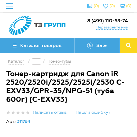
(0)
(0)
(0)
8 (499) 110-53-74
Перезвоните мне
Каталог товаров
Sale
Каталог
/
/
Тонер-тубы
Тонер-картридж для Canon iR
2520/2520i/2525/2525i/2530 С-
EXV33/GPR-35/NPG-51 (туба
600г) {C-EXV33}
Написать отзыв
Нашли ошибку?
Арт.:
311754