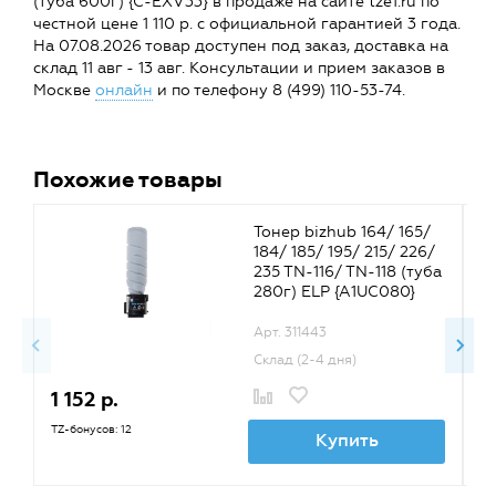
(туба 600г) {C-EXV33} в продаже на сайте tze1.ru по
честной цене 1 110 р. с официальной гарантией 3 года.
На 07.08.2026 товар доступен под заказ, доставка на
склад 11 авг - 13 авг. Консультации и прием заказов в
Москве
онлайн
и по телефону 8 (499) 110-53-74.
Похожие товары
Тонер bizhub 164/ 165/
184/ 185/ 195/ 215/ 226/
235 TN-116/ TN-118 (туба
280г) ELP {A1UC080}
Арт. 311443
Склад (2-4 дня)
1 152 р.
1
TZ-бонусов: 12
TZ
Купить