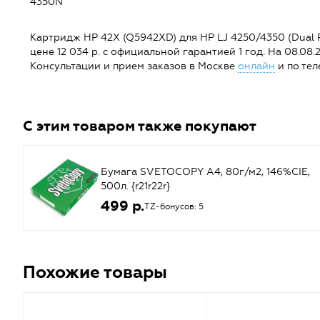
4350N
Картридж HP 42X (Q5942XD) для HP LJ 4250/4350 (Dual Pa
цене 12 034 р. с официальной гарантией 1 год. На 08.08
Консультации и прием заказов в Москве
онлайн
и по тел
С этим товаром также покупают
Бумага SVETOCOPY A4, 80г/м2, 146%CIE,
500л. {r21r22r}
499 р.
TZ-бонусов: 5
Похожие товары