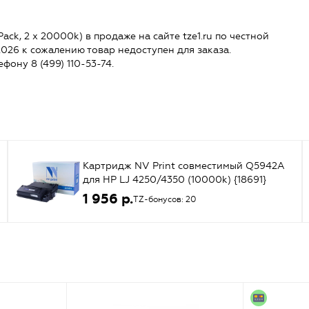
ck, 2 x 20000k) в продаже на сайте tze1.ru по честной
.2026 к сожалению товар недоступен для заказа.
ефону 8 (499) 110-53-74.
Картридж NV Print совместимый Q5942A
для HP LJ 4250/4350 (10000k) {18691}
1 956 р.
TZ-бонусов: 20