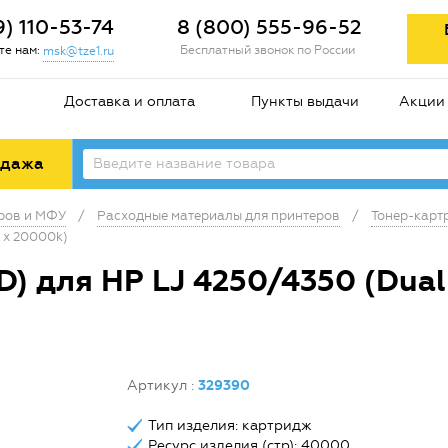
9) 110-53-74
8 (800) 555-96-52
е нам:
Бесплатный звонок по России
msk@tze1.ru
Доставка и оплата
Пункты выдачи
Акции
одажа
еров и МФУ
/
Расходные материалы для принтеров
/
Тонер-карт
 x 20000k)
 для HP LJ 4250/4350 (Dual 
Артикул
:
329390
Тип изделия: картридж
Ресурс изделия (стр): 40000