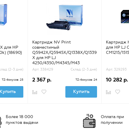
Картридж NV Print
Картридж 
X для HP
совместимый
для HP LJ C
0k) {18690}
Q5942X/Q5945X/Q1338X/Q1339
CM1215/151
X для HP LJ
4250/4350/M4345/M43
(20000k) {44654}
клад (2-3 дня)
Арт. 338429
Склад (2-3 дня)
Арт. 329293
2 367 р.
10 282 р.
TZ-бонусов: 25
TZ-бонусов: 24
Купить
Купить
Более 18 000
Оплата при
пунктов выдачи
получении