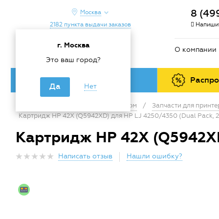
8 (49
Москва
2182 пункта выдачи заказов
Напишит
г. Москва
О компании
Это ваш город?
Каталог товаров
Распр
Да
Нет
Главная
/
Каталог
/
Офис и дом
/
Запчасти для принт
Картридж HP 42X (Q5942XD) для HP LJ 4250/4350 (Dual Pack, 2
Картридж HP 42X (Q5942XD)
Написать отзыв
Нашли ошибку?