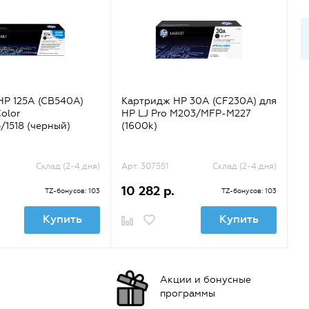
HP 125A (CB540A)
Картридж HP 30A (CF230A) для
К
olor
HP LJ Pro M203/MFP-M227
HP
5/1518 (черный)
(1600k)
(ч
Склад (2-4 дня)
Арт. 307551
Склад (2-4 дня)
Ар
10 282 р.
1
TZ-бонусов: 103
TZ-бонусов: 103
Купить
Купить
Акции и бонусные
программы