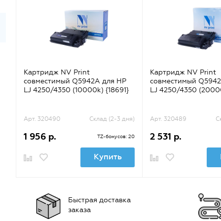
Картридж NV Print
Картридж NV Print
совместимый Q5942A для HP
совместимый Q5942
LJ 4250/4350 (10000k) {18691}
LJ 4250/4350 (2000
Арт. 320490
Склад (2-3 дня)
Арт. 320489
С
1 956 р.
2 531 р.
TZ-бонусов: 20
Купить
Быстрая доставка
заказа