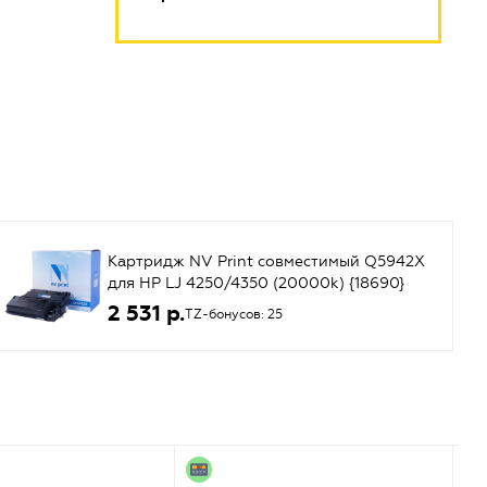
Картридж NV Print совместимый Q5942X
для HP LJ 4250/4350 (20000k) {18690}
2 531 р.
TZ-бонусов: 25