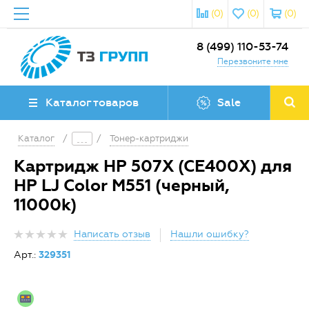
(0)
(0)
(0)
8 (499) 110-53-74
Перезвоните мне
Каталог товаров
Sale
Каталог
/
/
Тонер-картриджи
Картридж HP 507X (CE400X) для
HP LJ Color M551 (черный,
11000k)
Написать отзыв
Нашли ошибку?
Арт.:
329351