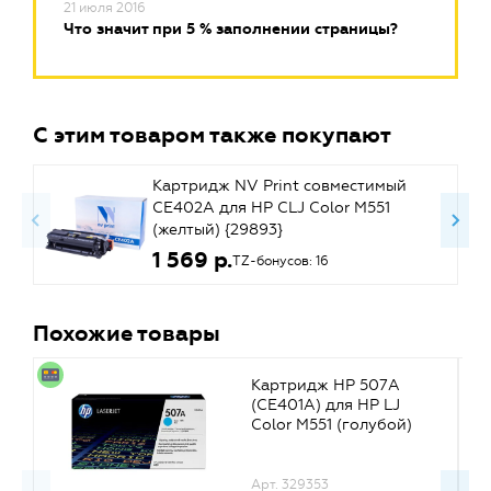
21 июля 2016
Что значит при 5 % заполнении страницы?
С этим товаром также покупают
Картридж NV Print совместимый
CE402A для HP CLJ Color M551
(желтый) {29893}
1 569 р.
TZ-бонусов: 16
Похожие товары
Картридж HP 507А
(CE401A) для HP LJ
Color M551 (голубой)
Арт. 329353