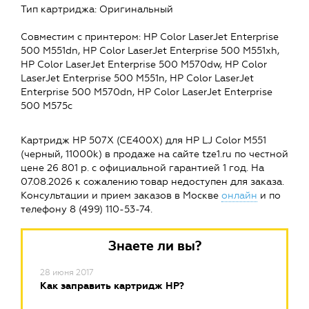
Тип картриджа: Оригинальный
Совместим с принтером: HP Color LaserJet Enterprise
500 M551dn, HP Color LaserJet Enterprise 500 M551xh,
HP Color LaserJet Enterprise 500 M570dw, HP Color
LaserJet Enterprise 500 M551n, HP Color LaserJet
Enterprise 500 M570dn, HP Color LaserJet Enterprise
500 M575c
Картридж HP 507X (CE400X) для HP LJ Color M551
(черный, 11000k) в продаже на сайте tze1.ru по честной
цене 26 801 р. с официальной гарантией 1 год. На
07.08.2026 к сожалению товар недоступен для заказа.
Консультации и прием заказов в Москве
онлайн
и по
телефону 8 (499) 110-53-74.
Знаете ли вы?
28 июня 2017
Как заправить картридж HP?