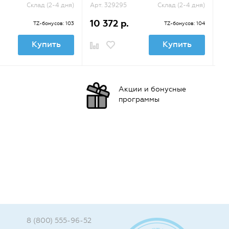
Склад (2-4 дня)
Арт. 329295
Склад (2-4 дня)
Ар
10 372 р.
1
TZ-бонусов: 103
TZ-бонусов: 104
Купить
Купить
Акции и бонусные
программы
8 (800) 555-96-52