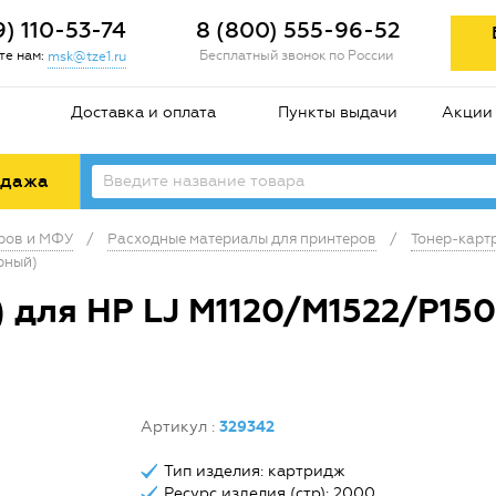
9) 110-53-74
8 (800) 555-96-52
е нам:
Бесплатный звонок по России
msk@tze1.ru
Доставка и оплата
Пункты выдачи
Акции
одажа
еров и МФУ
/
Расходные материалы для принтеров
/
Тонер-карт
рный)
 для HP LJ M1120/M1522/P15
Артикул
:
329342
Тип изделия: картридж
Ресурс изделия (стр): 2000