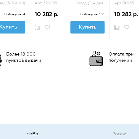
лад (3-5 дней)
Арт. 329293
Склад (2-4 дня)
Арт. 307551
10 282 р.
10 282 р.
TZ-бонусов: 4
TZ-бонусов: 103
Купить
Купить
Более 18 000
Оплата при
пунктов выдачи
получении
ЧаВо
Россия: