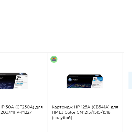
HP 30A (CF230A) для
Картридж HP 125A (CB541A) для
Ка
 M203/MFP-M227
HP LJ Color CM1215/1515/1518
дл
(голубой)
CM