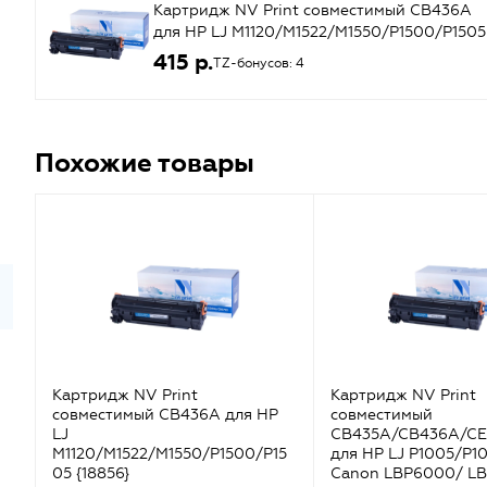
Картридж NV Print совместимый CB436A
для HP LJ M1120/M1522/M1550/P1500/P1505
{18856}
415 р.
TZ-бонусов: 4
Похожие товары
Картридж NV Print
Картридж NV Print
совместимый CB436A для HP
совместимый
LJ
CB435A/CB436A/CE
M1120/M1522/M1550/P1500/P15
для HP LJ P1005/P1
05 {18856}
Canon LBP6000/ L