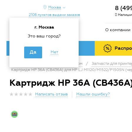
8 (49
Москва
2108 пунктов выдачи заказов
Напишит
г. Москва
О компании
Это ваш город?
Каталог товаров
Распр
Да
Нет
Главная
/
Каталог
/
Офис и дом
/
Запчасти для принт
Картридж HP 36A (CB436A) для HP LJ M1120/M1522/P1505N (че
Картридж HP 36A (CB436A)
Написать отзыв
Нашли ошибку?