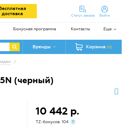
Бесплатная
доставка
Статус заказа
Войти
Бонусная программа
Контакты
Еще
Бренды
Корзина
(0)
риджи
/
05N (черный)
10 442 р.
TZ-бонусов: 104
?