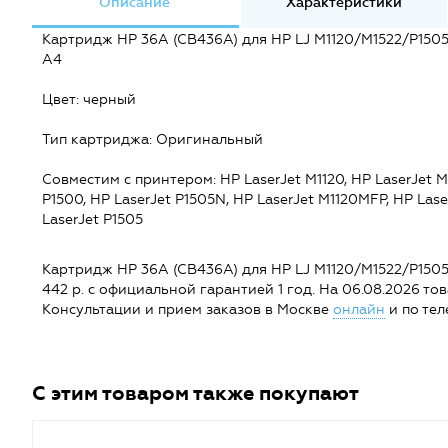
Описание
Характеристики
Картридж HP 36A (CB436A) для HP LJ M1120/M1522/P1505
A4
Цвет: черный
Тип картриджа: Оригинальный
Совместим с принтером: HP LaserJet M1120, HP LaserJet M1
P1500, HP LaserJet P1505N, HP LaserJet M1120MFP, HP Lase
LaserJet P1505
Картридж HP 36A (CB436A) для HP LJ M1120/M1522/P1505N 
442 р. с официальной гарантией 1 год. На 06.08.2026 това
Консультации и прием заказов в Москве
онлайн
и по тел
С этим товаром также покупают