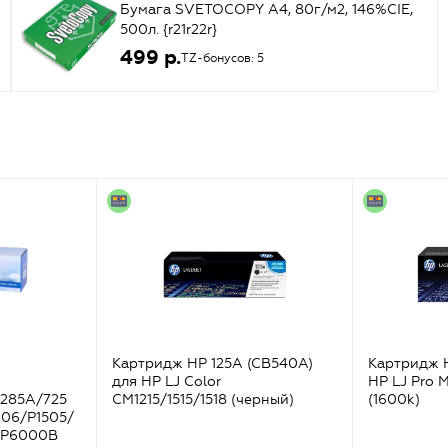
Бумага SVETOCOPY A4, 80г/м2, 146%CIE,
500л. {r21r22r}
499 р.
TZ-бонусов: 5
Картридж HP 125A (CB540A)
Картридж 
для HP LJ Color
HP LJ Pro
285A/725
CM1215/1515/1518 (черный)
(1600k)
006/P1505/
BP6000B