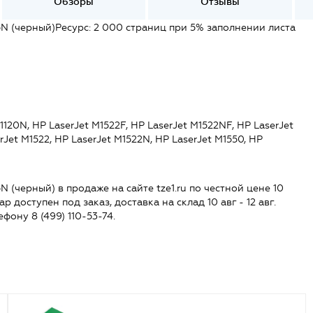
Обзоры
Отзывы
N (черный)Ресурс: 2 000 страниц при 5% заполнении листа
120N, HP LaserJet M1522F, HP LaserJet M1522NF, HP LaserJet
rJet M1522, HP LaserJet M1522N, HP LaserJet M1550, HP
(черный) в продаже на сайте tze1.ru по честной цене 10
р доступен под заказ, доставка на склад 10 авг - 12 авг.
ефону 8 (499) 110-53-74.