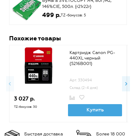
Бумага SVETOCOPY A4, 80г/м2,
146%CIE, 500л. {r21r22r}
499 р.
TZ-бонусов: 5
Похожие товары
Картридж Canon PG-
440XL черный
{5216B001}
Арт. 330494
Склад (2-4 дня)
3 027 р.
2
TZ-бонусов: 30
TZ
Купить
Быстрая доставка
Более 18 000