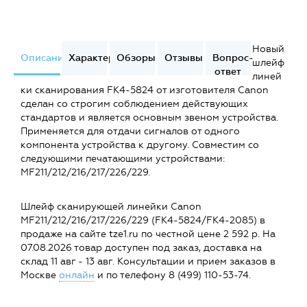
Новый
Описание
Характеристики
Обзоры
Отзывы
Вопрос-
шлейф
ответ
линей
ки сканирования FK4-5824 от изготовителя Canon
сделан со строгим соблюдением действующих
стандартов и является основным звеном устройства.
Применяется для отдачи сигналов от одного
компонента устройства к другому. Совместим со
следующими печатающими устройствами:
MF211/212/216/217/226/229.
Шлейф сканирующей линейки Canon
MF211/212/216/217/226/229 (FK4-5824/FK4-2085) в
продаже на сайте tze1.ru по честной цене 2 592 р. На
07.08.2026 товар доступен под заказ, доставка на
склад 11 авг - 13 авг. Консультации и прием заказов в
Москве
онлайн
и по телефону 8 (499) 110-53-74.