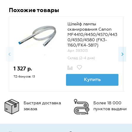
Похожие товары
Шлейф лампы
сканирования Canon
MF4410/4450/4570/443
0/4550/4580 (FK3-
1160/FK4-5817)
Арт. 393013
Склад (2-4 дня)
1 327 р.
1
TZ-бонусов: 13
TZ
Купить
Быстрая доставка
Более 18 000
заказа
пунктов выдачи