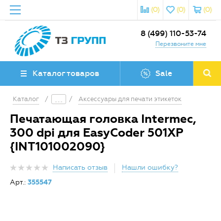
(0)
(0)
(0)
8 (499) 110-53-74
Перезвоните мне
Каталог товаров
Sale
Каталог
/
/
Аксессуары для печати этикеток
Печатающая головка Intermec,
300 dpi для EasyCoder 501XP
{INT101002090}
Написать отзыв
Нашли ошибку?
Арт.:
355547