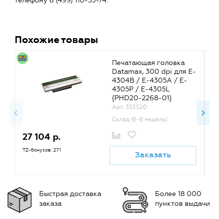
телефону 8 (499) 110-53-74.
Похожие товары
Печатающая головка
Datamax, 300 dpi для E-
4304B / E-4305A / E-
4305P / E-4305L
{PHD20-2268-01}
Арт. 355520
Склад (6-8 недель)
27 104 р.
2
TZ-бонусов: 271
TZ
Заказать
Быстрая доставка
Более 18 000
заказа
пунктов выдачи