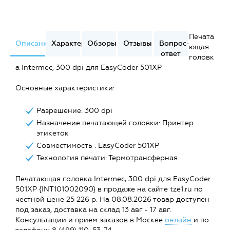
Печата
Описание
Характеристики
Обзоры
Отзывы
Вопрос-
ющая
ответ
головк
а Intermec, 300 dpi для EasyCoder 501XP
Основные характеристики:
Разрешение: 300 dpi
Назначение печатающей головки: Принтер
этикеток
Совместимость : EasyCoder 501XP
Технология печати: Термотрансферная
Печатающая головка Intermec, 300 dpi для EasyCoder
501XP {INT101002090} в продаже на сайте tze1.ru по
честной цене 25 226 р. На 08.08.2026 товар доступен
под заказ, доставка на склад 13 авг - 17 авг.
Консультации и прием заказов в Москве
онлайн
и по