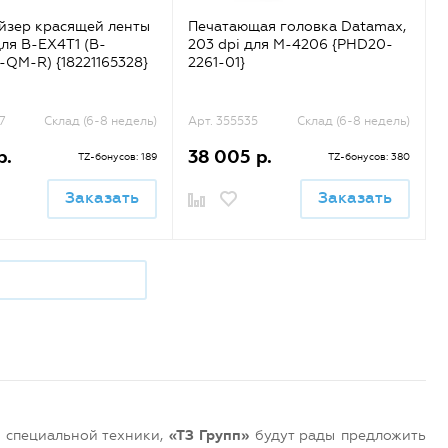
йзер красящей ленты
Печатающая головка Datamax,
для B-EX4T1 (B-
203 dpi для M-4206 {PHD20-
QM-R) {18221165328}
2261-01}
7
Склад (6-8 недель)
Арт. 355535
Склад (6-8 недель)
р.
38 005 р.
TZ-бонусов: 189
TZ-бонусов: 380
Заказать
Заказать
и специальной техники,
«ТЗ Групп»
будут рады предложить