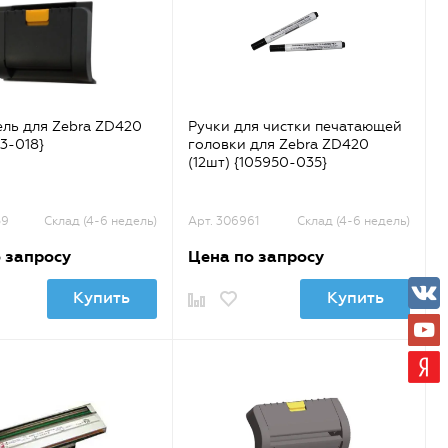
ль для Zebra ZD420
Ручки для чистки печатающей
3-018}
головки для Zebra ZD420
(12шт) {105950-035}
59
Склад (4-6 недель)
Арт. 306961
Склад (4-6 недель)
 запросу
Цена по запросу
Купить
Купить