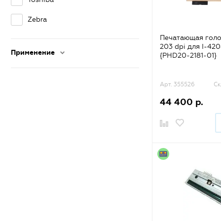
Zebra
Печатающая голо
203 dpi для I-420
Применение
{PHD20-2181-01}
Арт. 355526
Ск
44 400 р.