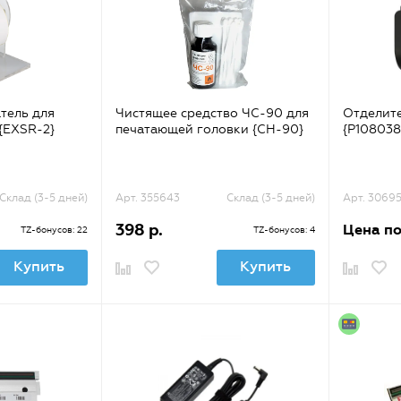
тель для
Чистящее средство ЧС-90 для
Отделите
{EXSR-2}
печатающей головки {CH-90}
{P108038
Склад (3-5 дней)
Арт. 355643
Склад (3-5 дней)
Арт. 3069
398 р.
Цена по
TZ-бонусов: 22
TZ-бонусов: 4
Купить
Купить