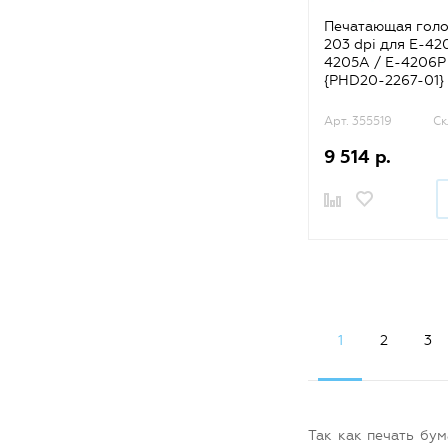
Печатающая голо
203 dpi для E-42
4205A / E-4206P
{PHD20-2267-01}
Арт. 355519
Ск
9 514 р.
1
2
3
Так как печать бу