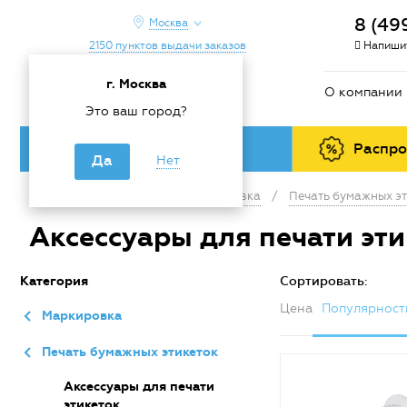
8 (49
Москва
2150 пунктов выдачи заказов
Напишит
г. Москва
О компании
Это ваш город?
Каталог товаров
Распр
Да
Нет
Главная
/
Каталог
/
Маркировка
/
Печать бумажных эт
Аксессуары для печати эт
Категория
Сортировать:
Цена
Популярност
Маркировка
Печать бумажных этикеток
Аксессуары для печати
этикеток