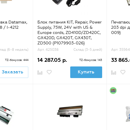
вка Datamax,
Блок питания KIT, Repair, Power
Печатающ
8 / I-4212
Supply, 75W, 24V with US &
203 dpi 
Europe cords, ZD410D/ZD420C,
009}
GX420D, GX420T, GX430T,
ZD500 {P1079903-026}
лад (6-8 недель)
Арт. 425038
Склад (3-5 дней)
Арт. 35564
14 287.05 р.
33 865.
TZ-бонусов: 444
TZ-бонусов: 143
Заказать
Купить