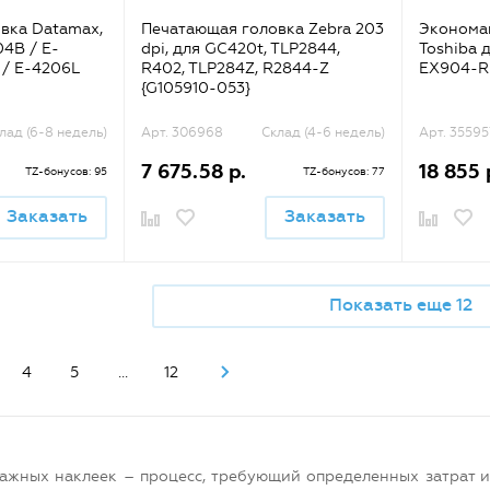
вка Datamax,
Печатающая головка Zebra 203
Эконома
04B / E-
dpi, для GC420t, TLP2844,
Toshiba 
 / E-4206L
R402, TLP284Z, R2844-Z
EX904-R-
{G105910-053}
лад (6-8 недель)
Арт. 306968
Склад (4-6 недель)
Арт. 35595
7 675.58 р.
18 855 
TZ-бонусов: 95
TZ-бонусов: 77
Заказать
Заказать
Показать еще 12
4
5
...
12
мажных наклеек – процесс, требующий определенных затрат 