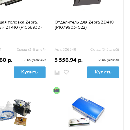
ая головка Zebra,
Отделитель для Zebra ZD410
для ZT410 {P1058930-
{P1079903-022}
1
Склад (3-5 дней)
Арт. 306949
Склад (3-5 дней)
60 р.
3 556.94 р.
TZ-бонусов: 339
TZ-бонусов: 36
Купить
Купить