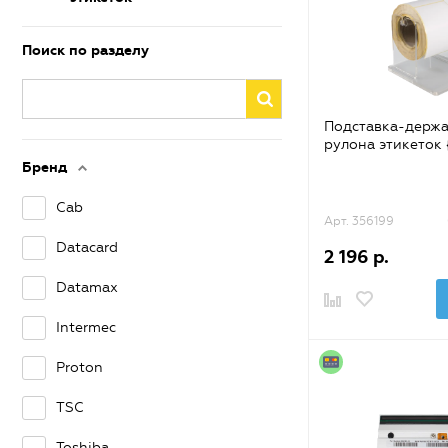
Поиск по разделу
Подставка-держа
рулона этикеток 
Бренд
Cab
Арт. 356199
Datacard
2 196 р.
Datamax
Intermec
Proton
TSC
Toshiba