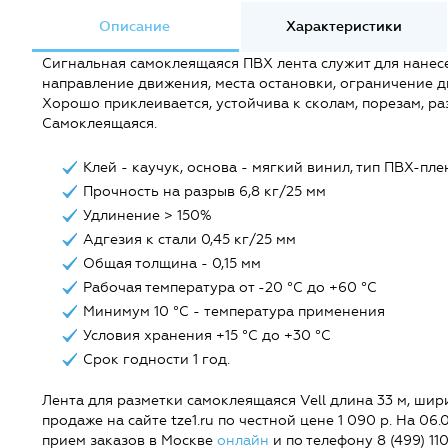
Описание
Характеристики
Сигнальная самоклеящаяся ПВХ лента служит для нанесе
направление движения, места остановки, ограничение д
Хорошо приклеивается, устойчива к сколам, порезам, ра
Самоклеящаяся.
Клей - каучук, основа - мягкий винил, тип ПВХ-пле
Прочность на разрыв 6,8 кг/25 мм
Удлинение > 150%
Адгезия к стали 0,45 кг/25 мм
Общая толщина - 0,15 мм
Рабочая температура от -20 °C до +60 °C
Минимум 10 °C - температура применения
Условия хранения +15 °C до +30 °C
Срок годности 1 год.
Лента для разметки самоклеящаяся Vell длина 33 м, ширин
продаже на сайте tze1.ru по честной цене 1 090 р. На 06
прием заказов в Москве
онлайн
и по телефону 8 (499) 110