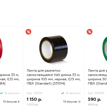
Лента для разметки
Лента для 
длина 33 м,
самоклеящаяся Vell длина 33 м,
самоклеяща
ая, 0,15 мм,
ширина 100 мм, черная, 0,15 мм,
ширина 50 м
584}
ПВХ (Standart) {331514}
ПВХ (Standa
В наличии
Арт. 331514
В наличии
Арт. 301585
1 150 р.
590 р.
TZ-бонусов: 6
TZ-бонусов: 12
1 372 р.
690 р.