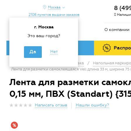
8 (49
Москва
2108 пунктов выдачи заказов
Напишит
г. Москва
О компании
Это ваш город?
Каталог товаров
Распр
Да
Нет
Главная
/
Каталог
/
Маркировка
/
Напольная маркир
Лента для разметки самоклеящаяся Vell длина 33 м, ширина 75 м
Лента для разметки самокл
0,15 мм, ПВХ (Standart) {31
Написать отзыв
Нашли ошибку?