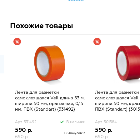
Похожие товары
Лента для разметки
Лента для разметки
самоклеящаяся Vell длина 33 м,
самоклеящаяся Vell 
ширина 50 мм, оранжевая, 0,15
ширина 50 мм, красн
мм, ПВХ (Standart) {331492}
ПВХ (Standart) {301
Арт. 331492
В наличии
Арт. 301584
590 р.
590 р.
TZ-бонусов: 6
690 р.
690 р.