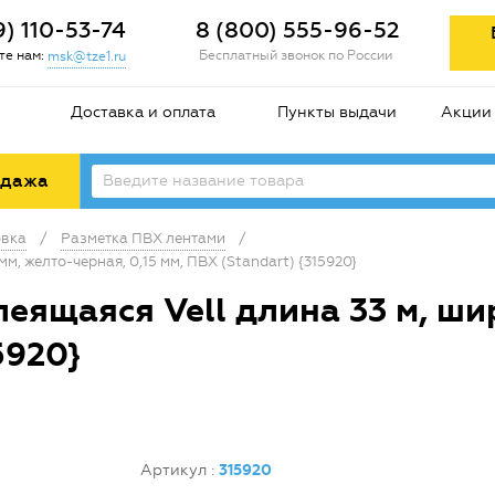
9) 110-53-74
8 (800) 555-96-52
е нам:
Бесплатный звонок по России
msk@tze1.ru
Доставка и оплата
Пункты выдачи
Акции
одажа
овка
/
Разметка ПВХ лентами
/
м, желто-черная, 0,15 мм, ПВХ (Standart) {315920}
еящаяся Vell длина 33 м, ши
5920}
Артикул
:
315920