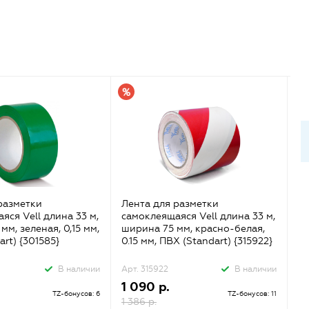
разметки
Лента для разметки
Ле
яся Vell длина 33 м,
самоклеящаяся Vell длина 33 м,
са
м, зеленая, 0,15 мм,
ширина 75 мм, красно-белая,
ши
rt) {301585}
0.15 мм, ПВХ (Standart) {315922}
ПВ
В наличии
Арт. 315922
В наличии
Ар
1 090 р.
5
TZ-бонусов: 6
TZ-бонусов: 11
1 386 р.
69