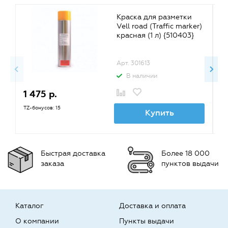
Краска для разметки
Vell road (Traffic marker)
красная (1 л) {510403}
Арт. 301613
В наличии
1 475 р.
1
TZ-бонусов: 15
TZ
Купить
Быстрая доставка
Более 18 000
заказа
пунктов выдачи
Каталог
Доставка и оплата
О компании
Пункты выдачи