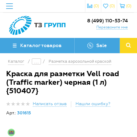
(0)
(0)
(0)
8 (499) 110-53-74
Перезвоните мне
Каталог товаров
Sale
Каталог
/
/
Разметка аэрозольной краской
Краска для разметки Vell road
(Traffic marker) черная (1 л)
{510407}
Написать отзыв
Нашли ошибку?
Арт.:
301615