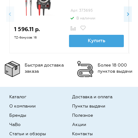
Арт. 373695
В наличии
1 596.11 р.
1
TZ-бонусов: 16
TZ
Купить
Быстрая доставка
Более 18 000
заказа
пунктов выдачи
Каталог
Доставка и оплата
О компании
Пункты выдачи
Бренды
Полезное
ЧаВо
Акции
Статьи и обзоры
Контакты