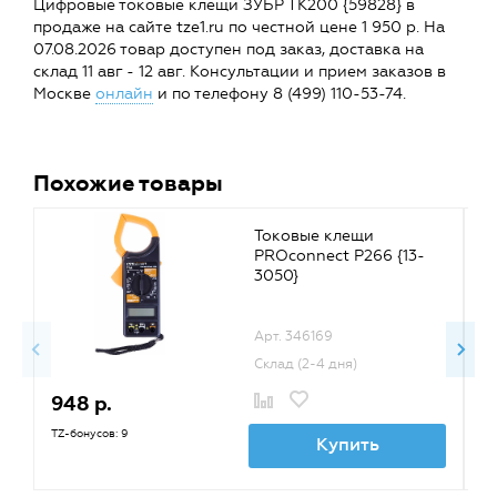
Цифровые токовые клещи ЗУБР ТК200 {59828} в
продаже на сайте tze1.ru по честной цене 1 950 р. На
07.08.2026 товар доступен под заказ, доставка на
склад 11 авг - 12 авг. Консультации и прием заказов в
Москве
онлайн
и по телефону 8 (499) 110-53-74.
Похожие товары
Токовые клещи
PROconnect P266 {13-
3050}
Арт. 346169
Склад (2-4 дня)
948 р.
1
TZ-бонусов: 9
TZ
Купить