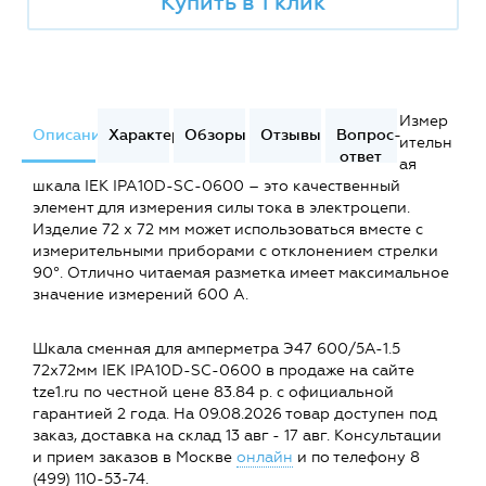
Купить в 1 клик
Измер
Описание
Характеристики
Обзоры
Отзывы
Вопрос-
ительн
ответ
ая
шкала IEK IPA10D-SC-0600 – это качественный
элемент для измерения силы тока в электроцепи.
Изделие 72 х 72 мм может использоваться вместе с
измерительными приборами с отклонением стрелки
90°. Отлично читаемая разметка имеет максимальное
значение измерений 600 А.
Шкала сменная для амперметра Э47 600/5А-1.5
72х72мм IEK IPA10D-SC-0600 в продаже на сайте
tze1.ru по честной цене 83.84 р. с официальной
гарантией 2 года. На 09.08.2026 товар доступен под
заказ, доставка на склад 13 авг - 17 авг. Консультации
и прием заказов в Москве
онлайн
и по телефону 8
(499) 110-53-74.