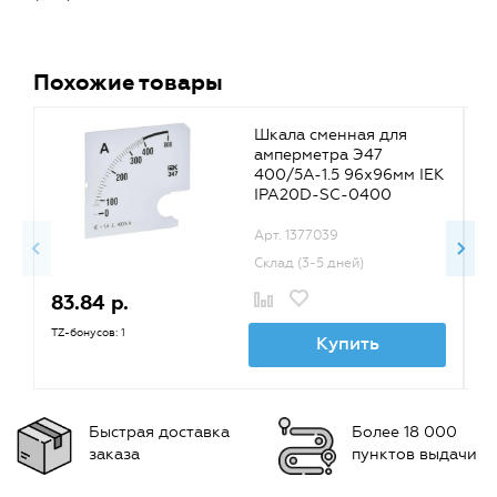
Похожие товары
Шкала сменная для
амперметра Э47
400/5А-1.5 96х96мм IEK
IPA20D-SC-0400
Арт. 1377039
Склад (3-5 дней)
83.84 р.
8
TZ-бонусов: 1
TZ
Купить
Быстрая доставка
Более 18 000
заказа
пунктов выдачи