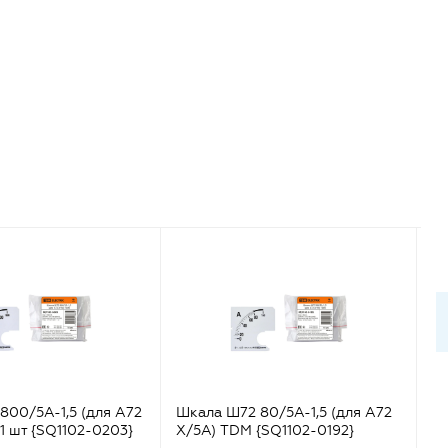
00/5А-1,5 (для А72
Шкала Ш72 80/5А-1,5 (для А72
Шк
1 шт {SQ1102-0203}
Х/5А) TDM {SQ1102-0192}
Х/