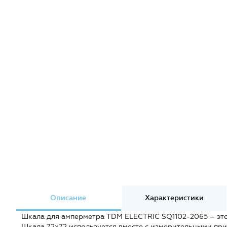
Описание
Характеристики
Шкала для амперметра TDM ELECTRIC SQ1102-2065 – это 
Шкала 72х72 используется вместе с измерительными пр