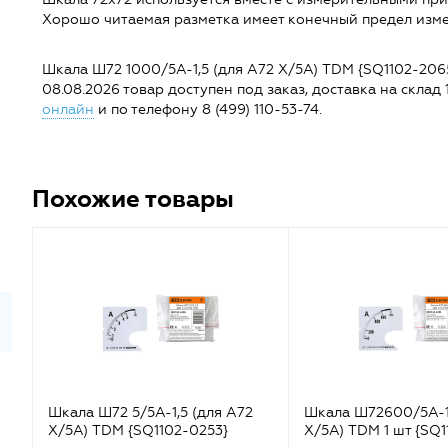
Хорошо читаемая разметка имеет конечный предел изме
Шкала Ш72 1000/5А-1,5 (для А72 Х/5А) TDM {SQ1102-2065} 
08.08.2026 товар доступен под заказ, доставка на склад 1
онлайн
и по телефону 8 (499) 110-53-74.
Похожие товары
Шкала Ш72 5/5А-1,5 (для А72
Шкала Ш72600/5А-1,
Х/5А) TDM {SQ1102-0253}
Х/5А) TDM 1 шт {SQ1