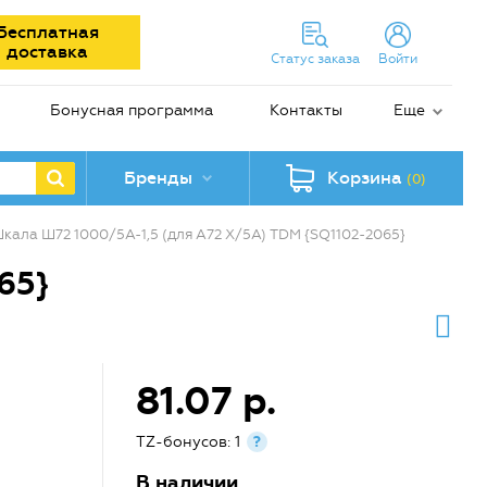
Бесплатная
доставка
Статус заказа
Войти
Бонусная программа
Контакты
Еще
Бренды
Корзина
(0)
кала Ш72 1000/5А-1,5 (для А72 Х/5А) TDM {SQ1102-2065}
65}
81.07 р.
TZ-бонусов: 1
?
В наличии