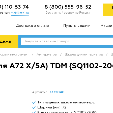
9) 110-53-74
8 (800) 555-96-52
е нам:
Бесплатный звонок по России
msk@tze1.ru
Доставка и оплата
Пункты выдачи
Акции
одажа
оры и инструмент
/
Амперметры
/
Шкала для амперметра
/
Ш
ля А72 Х/5А) TDM {SQ1102-20
Артикул
:
1372040
Тип изделия: шкала амперметра
Ширина (мм): 72
Код производителя: SQ1102-2065