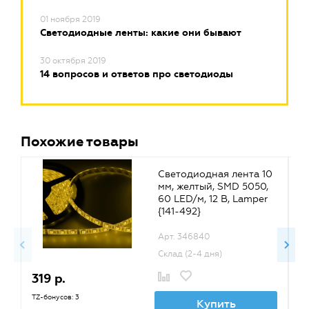
01 ноября 2019
Светодиодные ленты: какие они бывают
30 октября 2019
14 вопросов и ответов про светодиоды
Похожие товары
Светодиодная лента 10
мм, желтый, SMD 5050,
60 LED/м, 12 В, Lamper
{141-492}
Арт. 346840
Склад (2-4 дня)
319 р.
2
TZ-бонусов: 3
TZ
Купить