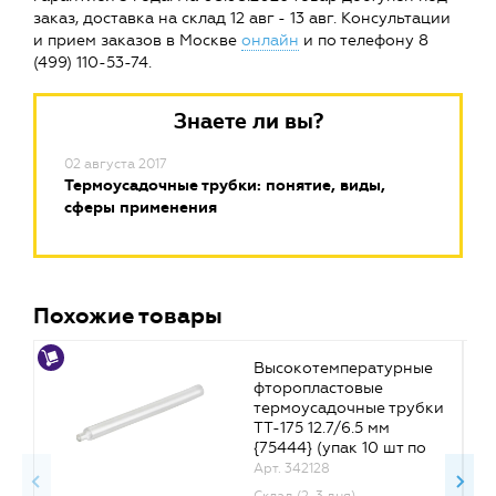
заказ, доставка на склад 12 авг - 13 авг. Консультации
и прием заказов в Москве
онлайн
и по телефону 8
(499) 110-53-74.
Знаете ли вы?
02 августа 2017
Термоусадочные трубки: понятие, виды,
сферы применения
Похожие товары
Высокотемпературные
фторопластовые
термоусадочные трубки
ТТ-175 12.7/6.5 мм
{75444} (упак 10 шт по
1.22 м)
Арт. 342128