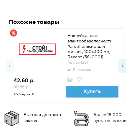
Похожие товары
Наклейка знак
электробезопасности
"Стой! опасно для
жизни", 100х300 мм,
Rexant {56-0001}
Арт. 354281
В наличии
42.60 р.
4
50.86 р.
50
Купить
TZ-бонусов: 0
TZ
Быстрая доставка
Более 18 000
заказа
пунктов выдачи