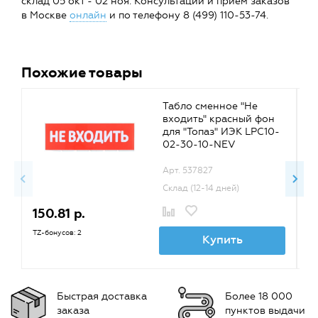
склад 05 окт - 02 ноя. Консультации и прием заказов
в Москве
онлайн
и по телефону 8 (499) 110-53-74.
Похожие товары
Табло сменное "Не
входить" красный фон
для "Топаз" ИЭК LPC10-
02-30-10-NEV
Арт. 537827
Склад (12-14 дней)
150.81 р.
8
TZ-бонусов: 2
TZ
Купить
Быстрая доставка
Более 18 000
заказа
пунктов выдачи