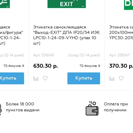
щаяся
Этикетка самоклеящаяся
Этикетка 
из/фигура"
"Выход-EXIT" ДПА IP20/54 ИЭК
200х100мм
C10-1-24-
LPC10-1-24-09-VYHD (упак 10
YPC30-2010
шт)
шт)
д (12-14 дней)
Арт. 538149
Склад (12-14 дней)
Арт. 538147
630.30 р.
370.30 р
TZ-бонусов: 6
TZ-бонусов: 6
Купить
Купить
Более 18 000
Оплата при
пунктов выдачи
получении