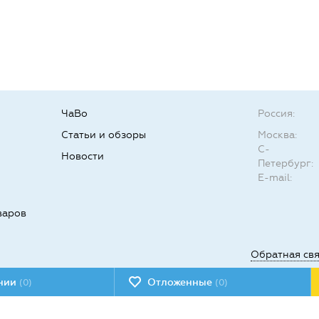
ЧаВо
Россия:
Статьи и обзоры
Москва:
С-
Новости
Петербург:
E-mail:
варов
Обратная св
ении
Отложенные
(0)
(0)