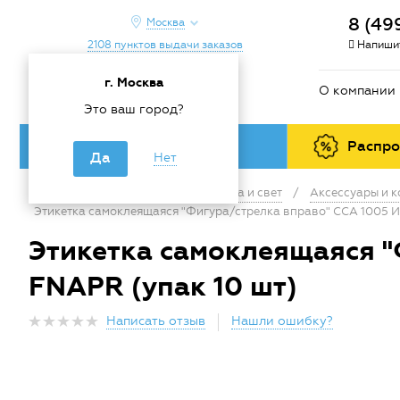
8 (49
Москва
2108 пунктов выдачи заказов
Напишит
г. Москва
О компании
Это ваш город?
Каталог товаров
Распр
Да
Нет
Главная
/
Каталог
/
Электрика и свет
/
Аксессуары и 
Этикетка самоклеящаяся "Фигура/стрелка вправо" ССА 1005 
Этикетка самоклеящаяся "
FNAPR (упак 10 шт)
Написать отзыв
Нашли ошибку?