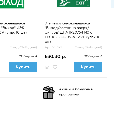
самоклеящаяся
Этикетка самоклеящаяся
Э
 "Выход" ИЭК
"Выход/лестница вверх/
"В
V (упак 10 шт)
фигура" ДПА IP20/54 ИЭК
10
LPC10-1-24-09-VLVVF (упак 10
VZ
шт)
Склад (12-14 дней)
Арт. 538191
Склад (12-14 дней)
Ар
.
630.30 р.
6
TZ-бонусов: 4
TZ-бонусов: 6
Купить
Купить
Акции и бонусные
программы