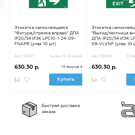
Этикетка самоклеящаяся
Этикетка самоклея
"Фигура/стрелка вправо" ДПА
"Выход/лестница вн
IP20/54 ИЭК LPC10-1-24-09-
ДПА IP20/54 ИЭК LP
FNAPR (упак 10 шт)
09-VLVNF (упак 10 
Арт. 538177
Склад (12-14 дней)
Арт. 538184
Скла
630.30 р.
630.30 р.
TZ-бонусов: 6
Купить
Быстрая доставка
заказа