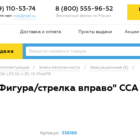
9) 110-53-74
8 (800) 555-96-52
е нам:
Бесплатный звонок по России
msk@tze1.ru
Доставка и оплата
Пункты выдачи
Акции
одажа
комплектующие
/
Знаки безопасности
/
Эвакуационные (E)
/
ИЭК LPC10-1-35-13-FNAPR
Фигура/стрелка вправо" ССА 
Артикул
:
538188