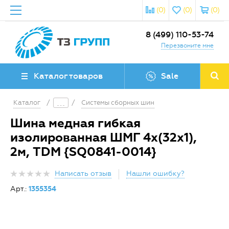
(0)
(0)
(0)
8 (499) 110-53-74
Перезвоните мне
Каталог товаров
Sale
Каталог
/
/
Системы сборных шин
Шина медная гибкая
изолированная ШМГ 4х(32х1),
2м, TDM {SQ0841-0014}
Написать отзыв
Нашли ошибку?
Арт.:
1355354