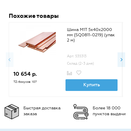
Похожие товары
Шина М1Т 5х40х2000
мм {SQ0811-0219} (упак
2 м)
Арт. 535313
Склад (2-3 дня)
10 654 р.
8
TZ-бонусов: 107
TZ
Купить
Быстрая доставка
Более 18 000
заказа
пунктов выдачи