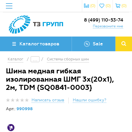
(0)
(0)
(0)
8 (499) 110-53-74
Перезвоните мне
Каталог товаров
Sale
Каталог
/
/
Системы сборных шин
Шина медная гибкая
изолированная ШМГ 3х(20х1),
2м, TDM {SQ0841-0003}
Написать отзыв
Нашли ошибку?
Арт.:
990998