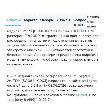
Безопа
Описание
Характеристики
Обзоры
Отзывы
Вопрос-
сная
ответ
шина
медная ШМГ SQ0841-0003 от фирмы TDM ELECTRIC
размером 20x2000 мм традиционно применяется для
распределения энергии и подключения аппаратов
защиты. Изолированность – пвх-оболочка. Установка
электротехнической шины отличается простотой и
безопасностью. Данная серия представлена широким
модельным рядом, что обеспечивает универсальность
использования.
Шина медная гибкая изолированная ШМГ 3х(20х1),
2м, TDM {SQ0841-0003} в продаже на сайте tze1.ru по
честной цене 5 611 р. На 09.08.2026 товар доступен
под заказ, доставка на склад 12 авг - 13 авг.
Консультации и прием заказов в Москве
онлайн
и по
телефону 8 (499) 110-53-74.