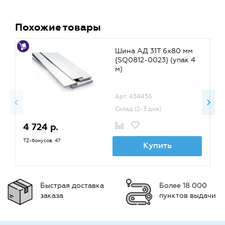
Похожие товары
Шина АД 31Т 6х80 мм
{SQ0812-0023} (упак 4
м)
Арт. 434436
Склад (2-3 дня)
4 724 р.
4
TZ-бонусов: 47
TZ
Купить
Быстрая доставка
Более 18 000
заказа
пунктов выдачи