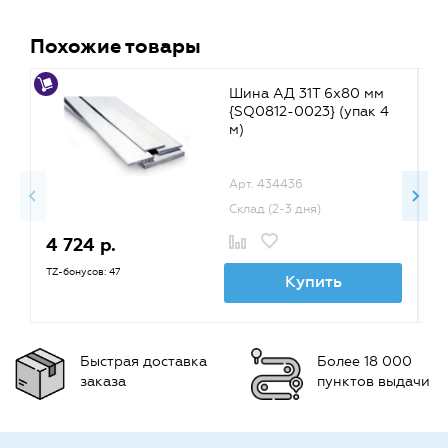
Похожие товары
Шина АД 31Т 6х80 мм
{SQ0812-0023} (упак 4
м)
Арт. 434436
Склад (2-3 дня)
4 724 р.
2
TZ-бонусов: 47
TZ
Купить
Быстрая доставка
Более 18 000
заказа
пунктов выдачи