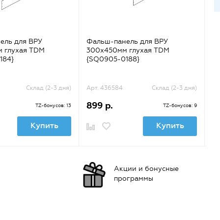
ель для ВРУ
Фальш-панель для ВРУ
Ф
 глухая TDM
300х450мм глухая TDM
1
184}
{SQ0905-0188}
{
Склад (2-3 дня)
Арт. 436584
Склад (2-3 дня)
Ар
899 р.
5
TZ-бонусов: 13
TZ-бонусов: 9
Купить
Купить
Акции и бонусные
программы