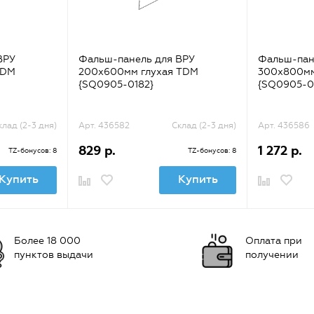
ВРУ
Фальш-панель для ВРУ
Фальш-пан
TDM
200х600мм глухая TDM
300х800мм
{SQ0905-0182}
{SQ0905-0
клад (2-3 дня)
Арт. 436582
Склад (2-3 дня)
Арт. 436586
829 р.
1 272 р.
TZ-бонусов: 8
TZ-бонусов: 8
Купить
Купить
Более 18 000
Оплата при
пунктов выдачи
получении