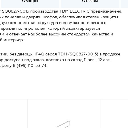
Обзоры
Отзывы
фу SQ0827-0013 производства TDM ELECTRIC предназначена
х панелях и дверях шкафов, обеспечивая степень защиты
двухкомпонентная структура и возможность легкого
териала полипропилен, который характеризуется
м и отвечает наиболее высоким стандартам качества и
й интерьер.
тик, без дверцы, IP40, серая TDM {SQ0827-0013} в продаже
р доступен под заказ, доставка на склад 11 авг - 12 авг.
ефону 8 (499) 110-53-74.