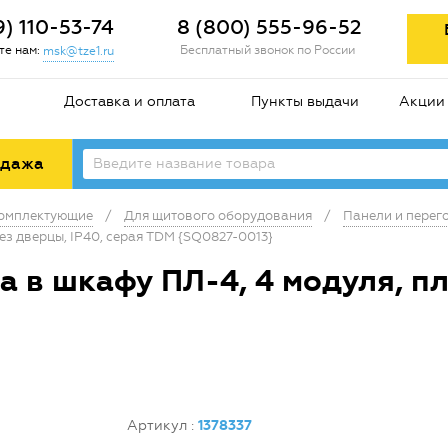
9) 110-53-74
8 (800) 555-96-52
е нам:
Бесплатный звонок по России
msk@tze1.ru
Доставка и оплата
Пункты выдачи
Акции
одажа
комплектующие
/
Для щитового оборудования
/
Панели и перег
ез дверцы, IP40, серая TDM {SQ0827-0013}
 в шкафу ПЛ-4, 4 модуля, пла
Артикул
:
1378337