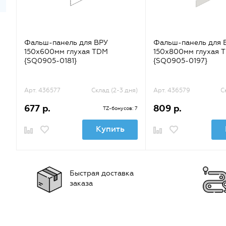
Фальш-панель для ВРУ
Фальш-панель для 
150х600мм глухая TDM
150х800мм глухая 
{SQ0905-0181}
{SQ0905-0197}
Арт. 436577
Склад (2-3 дня)
Арт. 436579
С
677 р.
809 р.
TZ-бонусов: 7
Купить
Быстрая доставка
заказа