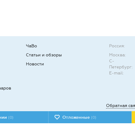
ЧаВо
Россия:
Статьи и обзоры
Москва:
С-
Новости
Петербург:
E-mail:
варов
Обратная св
ении
Отложенные
(0)
(0)