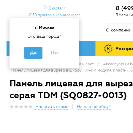
8 (49
Москва
2150 пунктов выдачи заказов
Напишит
г. Москва
О компании
Это ваш город?
Каталог товаров
Распр
Да
Нет
Главная
/
Каталог
/
Электрика и свет
/
Аксессуары и 
Панель лицевая для выреза в шкафу ПЛ-4, 4 модуля, пластик, б
Панель лицевая для выреза
серая TDM {SQ0827-0013}
Написать отзыв
Нашли ошибку?