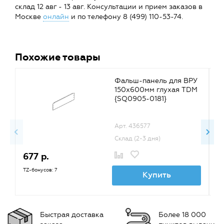
склад 12 авг - 13 авг. Консультации и прием заказов в
Москве
онлайн
и по телефону 8 (499) 110-53-74.
Похожие товары
Фальш-панель для ВРУ
150х600мм глухая TDM
{SQ0905-0181}
Арт. 436577
Склад (2-3 дня)
677 р.
8
TZ-бонусов: 7
TZ
Купить
Быстрая доставка
Более 18 000