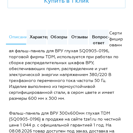
Купить в 1 клик
Серти
Описание
Характеристики
Обзоры
Отзывы
Вопрос-
фицир
ответ
ованн
ая фальш-панель для ВРУ глухая SQ0905-0196,
торговой фирмы TDM, используется при работах по
сборке распределительных шкафов ВРУ,
обеспечивающих прием, распределение и учет
электрической энергии напряжением 380/220 В
трехфазного переменного тока частоты 50 Гц.
Изделие выполнено из термоустойчивой
сертифицированной стали, в сером цвете и имеет
размеры 600 мм х 300 мм.
Фальш-панель для ВРУ 300х600мм глухая TDM
{SQ0905-0196} в продаже на сайте tze1.ru по честной
цене 1 044 р. с официальной гарантией 1 год. На
08.08.2026 товар доступен под заказ, доставка на