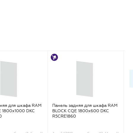
дняя для шкафа RAM
Панель задняя для шкафа RAM
П
 1800х1000 DKC
BLOCK CQE 1800х600 DKC
B
0
R5CRE1860
R