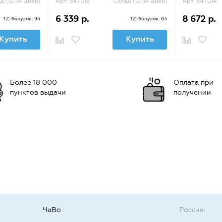
д (12-14 дней)
Арт. 547013
Склад (12-14 дней)
Арт. 547014
6 339 р.
8 672 р.
TZ-бонусов: 95
TZ-бонусов: 63
Купить
Купить
Более 18 000
Оплата при
пунктов выдачи
получении
ЧаВо
Россия: