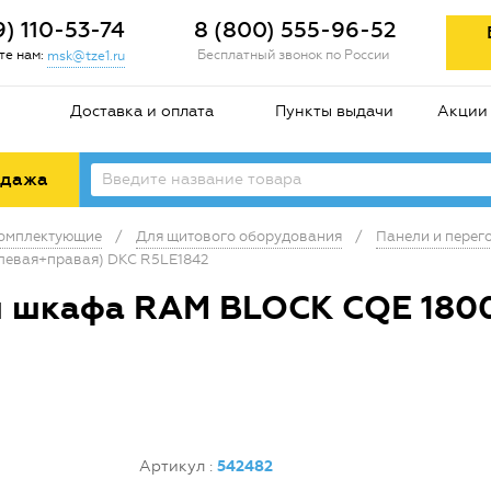
9) 110-53-74
8 (800) 555-96-52
е нам:
Бесплатный звонок по России
msk@tze1.ru
Доставка и оплата
Пункты выдачи
Акции
одажа
комплектующие
/
Для щитового оборудования
/
Панели и перег
левая+правая) DKC R5LE1842
ля шкафа RAM BLOCK CQE 180
Артикул
:
542482