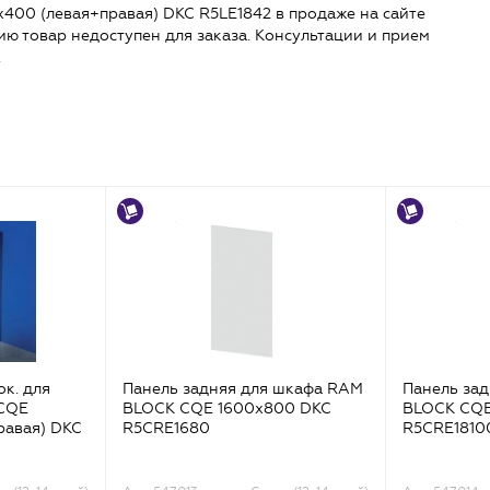
400 (левая+правая) DKC R5LE1842 в продаже на сайте
ению товар недоступен для заказа. Консультации и прием
.
ок. для
Панель задняя для шкафа RAM
Панель за
CQE
BLOCK CQE 1600х800 DKC
BLOCK CQE
равая) DKC
R5CRE1680
R5CRE1810