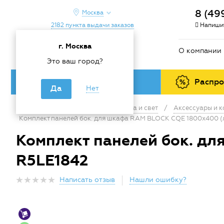
8 (49
Москва
2182 пункта выдачи заказов
Напишит
г. Москва
О компании
Это ваш город?
Каталог товаров
Распр
Да
Нет
Главная
/
Каталог
/
Электрика и свет
/
Аксессуары и 
Комплект панелей бок. для шкафа RAM BLOCK CQE 1800х400 (
Комплект панелей бок. д
R5LE1842
Написать отзыв
Нашли ошибку?