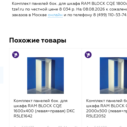
Комплект панелей бок. для шкафа RAM BLOCK CQE 1800х
tze1.ru по честной цене 8 034 р. На 08.08.2026 к сожал
заказов в Москве
онлайн
и по телефону 8 (499) 110-53-74
Похожие товары
Комплект панелей бок. для
Комплект панелей б
шкафа RAM BLOCK CQE
шкафа RAM BLOCK 
1600х400 (левая+правая) DKC
2000х500 (левая+п
R5LE1642
R5LE2052