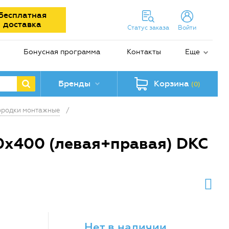
Бесплатная
доставка
Статус заказа
Войти
Бонусная программа
Контакты
Еще
Бренды
Корзина
(0)
ородки монтажные
/
0х400 (левая+правая) DKC
Нет в наличии