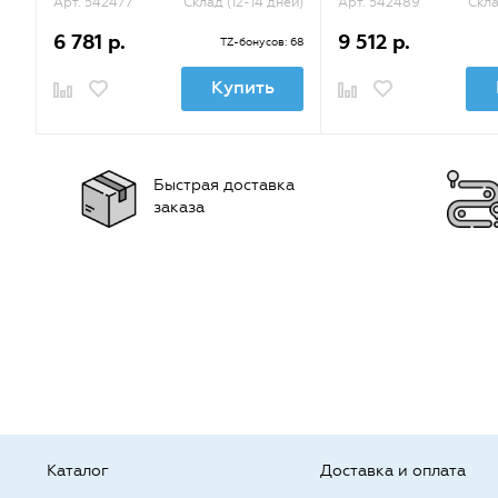
Арт. 542477
Склад (12-14 дней)
Арт. 542489
Скла
6 781 р.
9 512 р.
TZ-бонусов: 68
Купить
Быстрая доставка
заказа
Каталог
Доставка и оплата