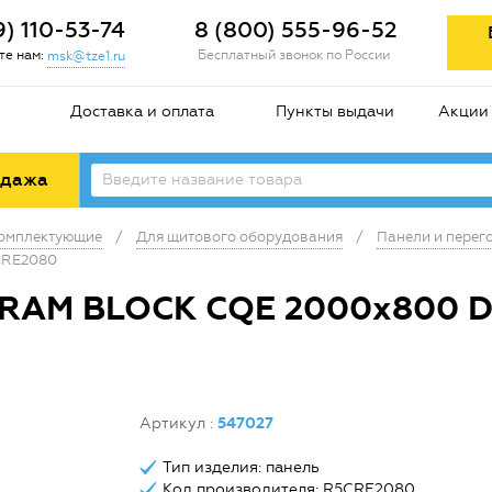
9) 110-53-74
8 (800) 555-96-52
е нам:
Бесплатный звонок по России
msk@tze1.ru
Доставка и оплата
Пункты выдачи
Акции
одажа
комплектующие
/
Для щитового оборудования
/
Панели и перег
CRE2080
а RAM BLOCK CQE 2000х800 
Артикул
:
547027
Тип изделия: панель
Код производителя: R5CRE2080