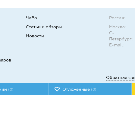
ЧаВо
Россия:
Статьи и обзоры
Москва:
С-
Новости
Петербург:
E-mail:
варов
Обратная св
ении
Отложенные
(0)
(0)
Мы в социал