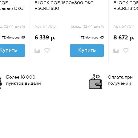
CQE
BLOCK CQE 1600х800 DKC
BLOCK CQE
равая) DKC
R5CRE1680
R5CRE1810
д (12-14 дней)
Арт. 547013
Склад (12-14 дней)
Арт. 547014
6 339 р.
8 672 р.
TZ-бонусов: 95
TZ-бонусов: 63
Купить
Купить
Более 18 000
Оплата при
пунктов выдачи
получении