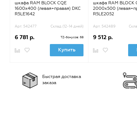
шкафа RAM BLOCK CQE
шкафа RAM BLOCK 
1600х400 (левая+правая) DKC
2000х500 (левая+п
R5LE1642
R5LE2052
Арт. 542477
Склад (12-14 дней)
Арт. 542489
Скла
6 781 р.
9 512 р.
TZ-бонусов: 68
Купить
Быстрая доставка
заказа