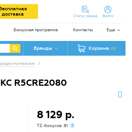
Бесплатная
доставка
Статус заказа
Войти
Бонусная программа
Контакты
Еще
Бренды
Корзина
(0)
ородки монтажные
/
DKC R5CRE2080
8 129 р.
TZ-бонусов: 81
?