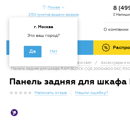
8 (49
Москва
2150 пунктов выдачи заказов
Напишит
г. Москва
О компании
Это ваш город?
Каталог товаров
Распр
Да
Нет
Главная
/
Каталог
/
Электрика и свет
/
Аксессуары и 
Панель задняя для шкафа RAM BLOCK CQE 2000х800 DKC R5
Панель задняя для шкаф
Написать отзыв
Нашли ошибку?