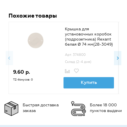
Похожие товары
Крышка для
установочных коробок
(подрозетника) Rexant
белая Ø 74 мм{28-3049}
Арт. 374800
Склад (2-4 дня)
9.60 р.
2
TZ-бонусов: 0
TZ
Купить
Быстрая доставка
Более 18 000
заказа
пунктов выдачи