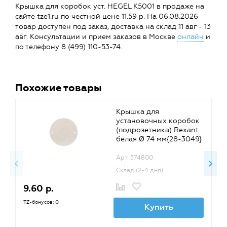
Крышка для коробок уст. HEGEL К5001 в продаже на
сайте tze1.ru по честной цене 11.59 р. На 06.08.2026
товар доступен под заказ, доставка на склад 11 авг - 13
авг. Консультации и прием заказов в Москве
онлайн
и
по телефону 8 (499) 110-53-74.
Похожие товары
Крышка для
установочных коробок
(подрозетника) Rexant
белая Ø 74 мм{28-3049}
Арт. 374800
Склад (2-4 дня)
9.60 р.
2
TZ-бонусов: 0
TZ
Купить