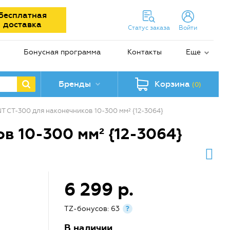
Бесплатная
доставка
Статус заказа
Войти
Бонусная программа
Контакты
Еще
Бренды
Корзина
(0)
 CT-300 для наконечников 10-300 мм² {12-3064}
 10-300 мм² {12-3064}
6 299 р.
TZ-бонусов: 63
?
В наличии