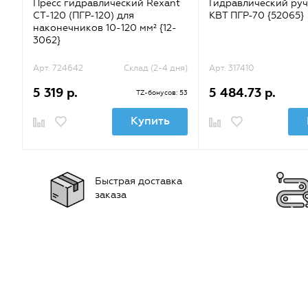
Пресс гидравлический Rexant
Гидравлический руч
CT-120 (ПГР-120) для
КВТ ПГР-70 {52065}
наконечников 10-120 мм² {12-
3062}
Арт. 724642
Склад (2-4 дня)
Арт. 317410
5 319 р.
5 484.73 р.
TZ-бонусов: 53
Купить
Быстрая доставка
заказа