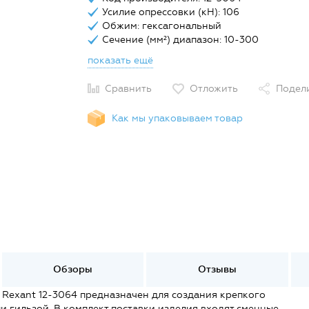
Усилие опрессовки (кН): 106
Обжим: гексагональный
Сечение (мм²) диапазон: 10-300
показать ещё
Сравнить
Отложить
Подел
Как мы упаковываем товар
Обзоры
Отзывы
Rexant 12-3064 предназначен для создания крепкого
 гильзой. В комплект поставки изделия входят сменные