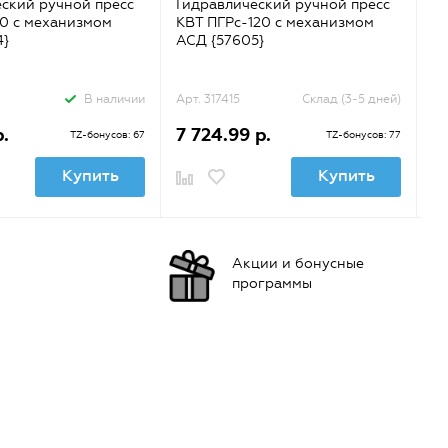
ский ручной пресс
Гидравлический ручной пресс
Ги
0 с механизмом
КВТ ПГРс-120 с механизмом
К
4}
АСД {57605}
АС
В наличии
Арт. 317415
Склад (3-5 дней)
Ар
р.
7 724.99 р.
9
TZ-бонусов: 67
TZ-бонусов: 77
Купить
Купить
Акции и бонусные
программы