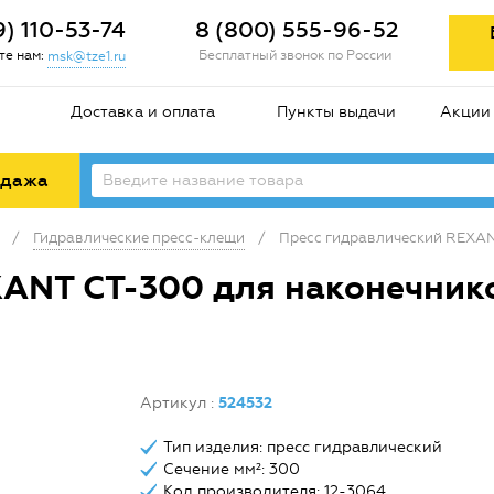
9) 110-53-74
8 (800) 555-96-52
е нам:
Бесплатный звонок по России
msk@tze1.ru
Доставка и оплата
Пункты выдачи
Акции
одажа
/
Гидравлические пресс-клещи
/
Пресс гидравлический REXANT
ANT CT-300 для наконечников
Артикул
:
524532
Тип изделия: пресс гидравлический
Сечение мм²: 300
Код производителя: 12-3064