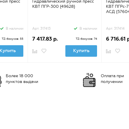
ной пресс
Гидравлический ручной пресс
Гидравличе
КВТ ПГР-300 {49628}
КВТ ПГРс-7
АСД {5760
В наличии
Арт. 317413
В наличии
Арт. 317414
7 417.83 р.
6 716.61 
TZ-бонусов: 55
TZ-бонусов: 74
Купить
Купить
Более 18 000
Оплата при
пунктов выдачи
получении