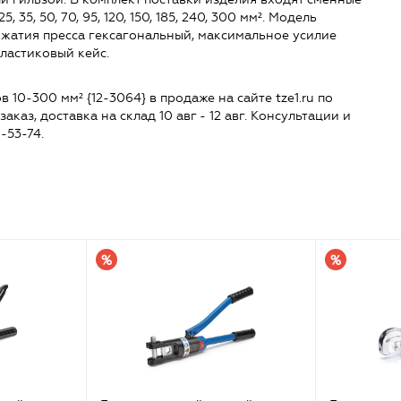
35, 50, 70, 95, 120, 150, 185, 240, 300 мм². Модель
бжатия пресса гексагональный, максимальное усилие
пластиковый кейс.
0-300 мм² {12-3064} в продаже на сайте tze1.ru по
аказ, доставка на склад 10 авг - 12 авг. Консультации и
-53-74.