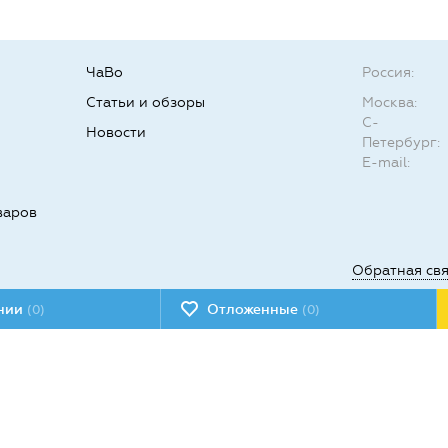
ЧаВо
Россия:
Статьи и обзоры
Москва:
С-
Новости
Петербург:
E-mail:
варов
Обратная св
ении
Отложенные
(0)
(0)
Мы в социал