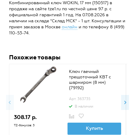
Комбинированный ключ WOKIN, 17 мм {150517} в
продаже на сайте tze1.ru по честной цене 97 р. с
официальной гарантией 1 год. На 07.08.2026 в
наличии на складе "Склад МСК" - 1 шт. Консультации и
прием заказов в Москве
онлайн
и по телефону 8 (499)
110-53-74.
Похожие товары
Ключ гаечный
трещоточный КВТ с
шарниром (8 мм)
{79192}
Арт. 363735
В наличии
308.17 р.
3
TZ-бонусов: 3
TZ
Купить