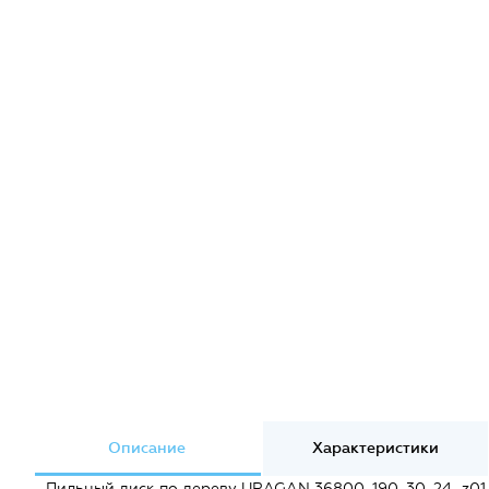
Описание
Характеристики
Пильный диск по дереву URAGAN 36800-190-30-24_z01 