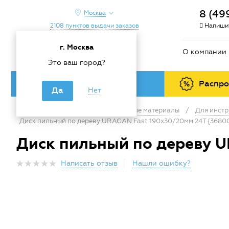
8 (49
Москва
2108 пунктов выдачи заказов
Напишит
г. Москва
О компании
Это ваш город?
Каталог товаров
Распр
Да
Нет
Главная
/
Каталог
/
Расходные материалы
/
Для инстр
Диск пильный по дереву URAGAN Fast 190х30/20мм 24Т {3680
Диск пильный по дереву U
Написать отзыв
Нашли ошибку?