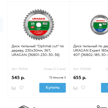
Диск пильный "Optimal cut" по
Диск пильный по де
дереву, 230х30мм, 36Т,
URAGAN Expert 185
URAGAN {36801-230-30-36}
40Т {36802-185-30-
Арт. 391014
Склад (2-3 дня)
Арт. 535498
С
545 р.
655 р.
TZ-бонусов: 5
Купить