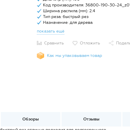
Код производителя: 36800-190-30-24_z0
Ширина распила (мм): 2.4
Тип реза: быстрый рез
Назначение: для дерева
показать ещё
Сравнить
Отложить
Подел
Как мы упаковываем товар
Обзоры
Отзывы
быстрый рез отлично подходит для долгосрочного,