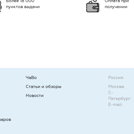
Более 18 000
Оплата при
пунктов выдачи
получении
ЧаВо
Россия:
Статьи и обзоры
Москва:
С-
Новости
Петербург:
E-mail:
варов