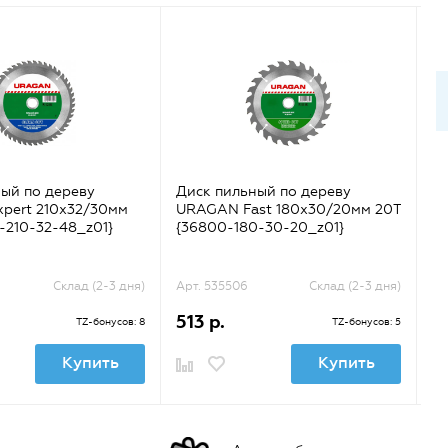
ый по дереву
Диск пильный по дереву
Ди
pert 210х32/30мм
URAGAN Fast 180х30/20мм 20Т
U
-210-32-48_z01}
{36800-180-30-20_z01}
{3
Склад (2-3 дня)
Арт. 535506
Склад (2-3 дня)
Ар
513 р.
5
TZ-бонусов: 8
TZ-бонусов: 5
Купить
Купить