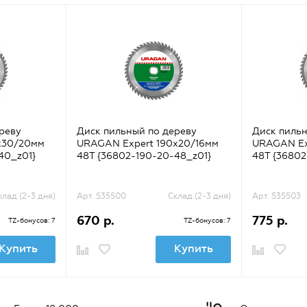
реву
Диск пильный по дереву
Диск пильн
х30/20мм
URAGAN Expert 190х20/16мм
URAGAN Ex
40_z01}
48Т {36802-190-20-48_z01}
48Т {36802
клад (2-3 дня)
Арт. 535500
Склад (2-3 дня)
Арт. 535503
670 р.
775 р.
TZ-бонусов: 7
TZ-бонусов: 7
Купить
Купить