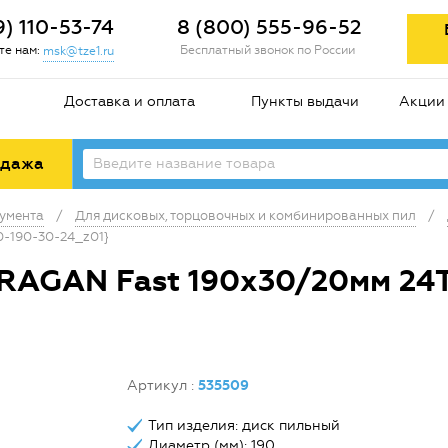
9) 110-53-74
8 (800) 555-96-52
е нам:
Бесплатный звонок по России
msk@tze1.ru
Доставка и оплата
Пункты выдачи
Акции
одажа
умента
/
Для дисковых, торцовочных и комбинированных пил
/
0-190-30-24_z01}
RAGAN Fast 190х30/20мм 24Т
Артикул
:
535509
Тип изделия: диск пильный
Диаметр (мм): 190