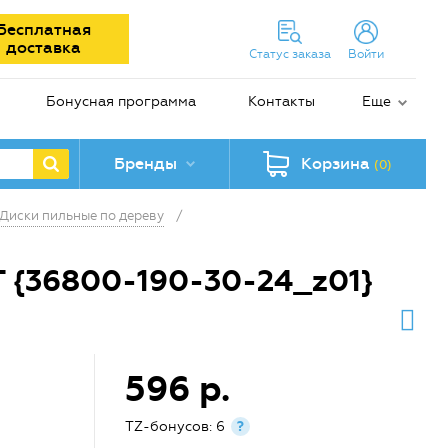
Бесплатная
доставка
Статус заказа
Войти
Бонусная программа
Контакты
Еще
Бренды
Корзина
(0)
Диски пильные по дереву
/
 {36800-190-30-24_z01}
596 р.
TZ-бонусов: 6
?