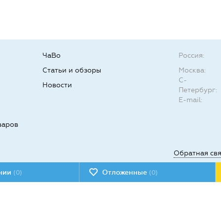
ЧаВо
Россия:
Статьи и обзоры
Москва:
С-
Новости
Петербург:
E-mail:
варов
Обратная св
ении
Отложенные
(0)
(0)
Мы в социал