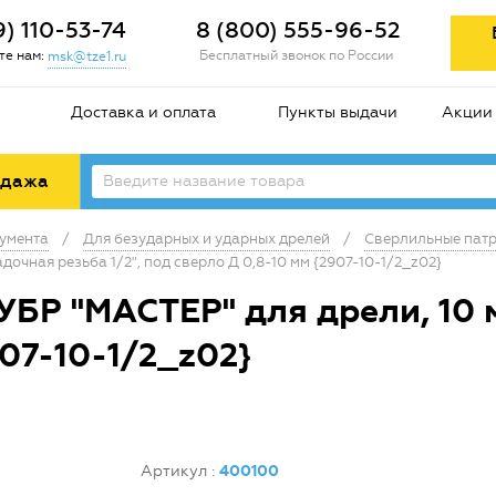
9) 110-53-74
8 (800) 555-96-52
е нам:
Бесплатный звонок по России
msk@tze1.ru
Доставка и оплата
Пункты выдачи
Акции
одажа
умента
/
Для безударных и ударных дрелей
/
Сверлильные пат
очная резьба 1/2", под сверло Д 0,8-10 мм {2907-10-1/2_z02}
Р "МАСТЕР" для дрели, 10 мм
907-10-1/2_z02}
Артикул
:
400100