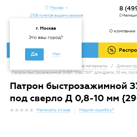
8 (49
Москва
2108 пунктов выдачи заказов
Напишит
г. Москва
О компании
Это ваш город?
Каталог товаров
Распр
Да
Нет
Главная
/
Каталог
/
Расходные материалы
/
Для инстр
Патрон быстрозажимной ЗУБР "МАСТЕР" для дрели, 10 мм, посад
Патрон быстрозажимной ЗУБ
под сверло Д 0,8-10 мм {2
Написать отзыв
Нашли ошибку?