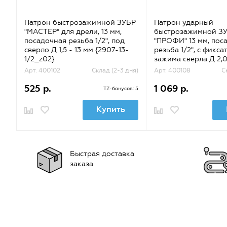
Патрон быстрозажимной ЗУБР
Патрон ударный
"МАСТЕР" для дрели, 13 мм,
быстрозажимной З
посадочная резьба 1/2", под
"ПРОФИ" 13 мм, пос
сверло Д 1,5 - 13 мм {2907-13-
резьба 1/2", с фикс
1/2_z02}
зажима сверла Д 2,
{29072-13-1/2_z02}
Арт. 400102
Склад (2-3 дня)
Арт. 400108
С
525 р.
1 069 р.
TZ-бонусов: 5
Купить
Быстрая доставка
заказа