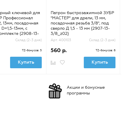
арный ключевой для
Патрон быстрозажимной ЗУБР
П
БР Профессионал
"МАСТЕР" для дрели, 13 мм,
д
2, 13мм, посадочная
посадочная резьба 3/8", под
29
, D=1,5-13мм, с
сверло Д 1,5 - 13 мм {2907-13-
ре
омплекте {2908-13-
3/8_z02}
кл
1/
Склад (2-3 дня)
Арт. 400103
Склад (2-3 дня)
Ар
560 р.
3
TZ-бонусов: 5
TZ-бонусов: 6
Купить
Купить
Акции и бонусные
программы