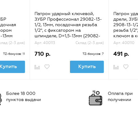
Патрон ударный ключевой,
Патрон уд
УБР
ЗУБР Профессионал 29082-13-
дрели, ЗУ
адочная
1/2, 13мм, посадочная резьба
2908-13-1/
атором
1/2", с фиксатором на
резьба 1/2"
0-13мм
шпинделе, D=1,5-13мм {29082-
ключом в к
13-1/2_z02}
1/2_z02}
клад (2-3 дня)
Арт. 400113
Склад (2-3 дня)
Арт. 400110
710 р.
491 р.
TZ-бонусов: 11
TZ-бонусов: 7
Купить
Купить
Более 18 000
Оплата при
пунктов выдачи
получении