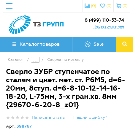
(0)
(0)
(0)
8 (499) 110-53-74
Перезвоните мне
Каталог товаров
Sale
Каталог
/
/
Сверла по металлу
Сверло ЗУБР ступенчатое по
сталям и цвет. мет. ст. Р6М5, d=6-
20мм, 8ступ. d=6-8-10-12-14-16-
18-20, L-75мм, 3-х гран.хв. 8мм
{29670-6-20-8_z01}
Написать отзыв
Нашли ошибку?
Арт.:
398767