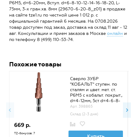
Р6М5, d=6-20мм, 8ступ. d=6-8-10-12-14-16-18-20, L-
75мм, 3-х гран.хв. 8мм {29670-6-20-8_z01} в продаже
на сайте tze1.ru по честной цене 1 012 р. с
официальной гарантией 6 месяцев. На 07.08.2026
товар доступен под заказ, доставка на склад 11 авг - 12
авг. Консультации и прием заказов в Москве
онлайн
и
по телефону 8 (499) 110-53-74.
Похожие товары
Сверло ЗУБР
"КОБАЛЬТ" ступен. по
сталям и цвет. мет. ст.
Р6М5 с кобальт. покрыт.,
d=4-12мм, 5ст d=4-6-8-
10-12, L-65мм, хв.1/4"
Арт. 398865
{29672-4-12-5_z01}
Склад (2-3 дня)
669 р.
1
TZ-бонусов: 7
TZ
Купить