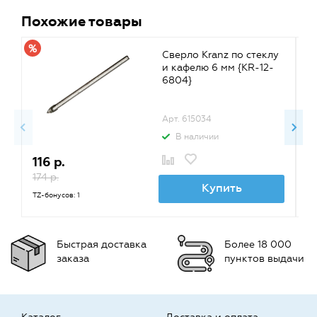
Похожие товары
Сверло Kranz по стеклу
и кафелю 6 мм {KR-12-
6804}
Арт. 615034
В наличии
116 р.
9
174 р.
TZ
Купить
TZ-бонусов: 1
Быстрая доставка
Более 18 000
заказа
пунктов выдачи