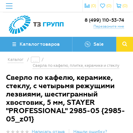
(0)
(0)
(0)
8 (499) 110-53-74
Перезвоните мне
Каталог товаров
Sale
Каталог
/
/
Сверла по кафелю, плитке, керамике и стеклу
Сверло по кафелю, керамике,
стеклу, с четырьмя режущими
лезвиями, шестигранный
хвостовик, 5 мм, STAYER
"PROFESSIONAL" 2985-05 {2985-
05_z01}
Написать отзыв
Нашли ошибку?