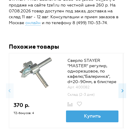
продаже на сайте tze1.ru по честной цене 260 р. На
07.08.2026 товар доступен под заказ, доставка на
склад 11 авг - 12 авг. Консультации и прием заказов в
Москве
онлайн
и по телефону 8 (499) 110-53-74.
Похожие товары
Сверло STAYER
"MASTER" регулир,
однорезцовое, по
кафелю,"Балеринка",
d=20-90мм, в блистере
{3330_z01}
Арт. 400082
Склад (2-3 дня)
370 р.
3
TZ-бонусов: 4
TZ
Купить