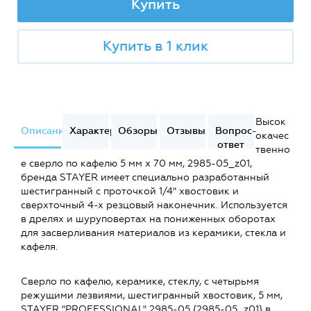
Купить
Купить в 1 клик
Высок
Описание
Характеристики
Обзоры
Отзывы
Вопрос-
окачес
ответ
твенно
е сверло по кафелю 5 мм х 70 мм, 2985-05_z01,
бренда STAYER имеет специально разработанный
шестигранный с проточкой 1/4" хвостовик и
сверхточный 4-х резцовый наконечник. Используется
в дрелях и шуруповертах на пониженных оборотах
для засверливания материалов из керамики, стекла и
кафеля.
Сверло по кафелю, керамике, стеклу, с четырьмя
режущими лезвиями, шестигранный хвостовик, 5 мм,
STAYER "PROFESSIONAL" 2985-05 {2985-05_z01} в