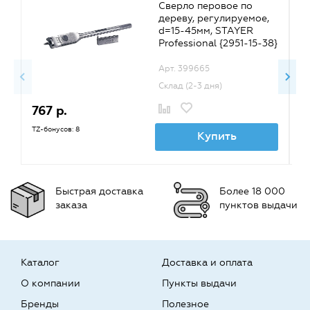
Сверло перовое по
дереву, регулируемое,
d=15-45мм, STAYER
Professional {2951-15-38}
Арт. 399665
Склад (2-3 дня)
767 р.
1
TZ-бонусов: 8
TZ
Купить
Быстрая доставка
Более 18 000
заказа
пунктов выдачи
Каталог
Доставка и оплата
О компании
Пункты выдачи
Бренды
Полезное