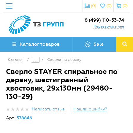
(0)
(0)
(0)
8 (499) 110-53-74
Перезвоните мне
Каталог товаров
Sale
Каталог
/
/
Сверла по дереву
Сверло STAYER спиральное по
дереву, шестигранный
хвостовик, 29x130мм {29480-
130-29}
Написать отзыв
Нашли ошибку?
Арт.:
578846