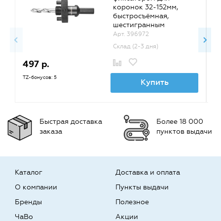
коронок 32-152мм,
быстросъёмная,
шестигранным
хвостовиком, резьба
Арт. 396972
5/8, STAYER {29550}
Склад (2-3 дня)
497 р.
2
TZ-бонусов: 5
TZ
Купить
Быстрая доставка
Более 18 000
заказа
пунктов выдачи
Каталог
Доставка и оплата
О компании
Пункты выдачи
Бренды
Полезное
ЧаВо
Акции