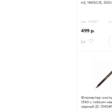
м2, 146%CIE, 500л.
Xerox
Арт. 331387
Ск
499 р.
Фломастер-кисть
1340 с гибким н
черный {E-1340#1