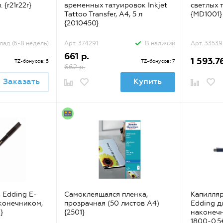
 {r21r22r}
временных татуировок Inkjet
светлых 
Tattoo Transfer, А4, 5 л
{MD1001}
{2010450}
лад (6-8 недель)
Арт. 374291
В наличии
Арт. 33539
661 р.
1 593.76
TZ-бонусов: 5
TZ-бонусов: 7
662 р.
Заказать
Купить
 Edding E-
Самоклеящаяся пленка,
Капилляр
аконечником,
прозрачная (50 листов A4)
Edding д
}
{2501}
наконечн
1800-0.5