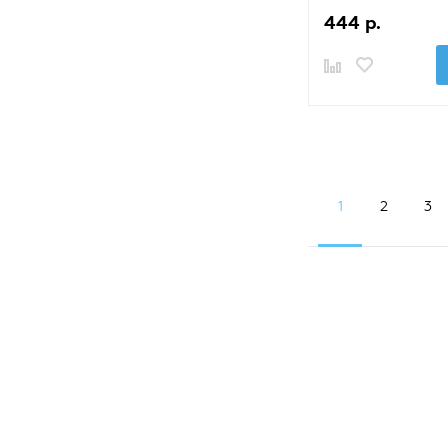
444 р.
1
2
3