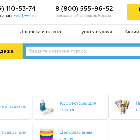
9) 110-53-74
8 (800) 555-96-52
е нам:
Бесплатный звонок по России
msk@tze1.ru
Доставка и оплата
Пункты выдачи
Акции
одажа
Корректоры для
П
ые изделия
текста
п
 товары для
Декоративные
ленты