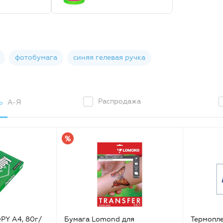
фотобумага
синяя гелевая ручка
Распродажа
ь
А-Я
PY A4, 80г/
Бумага Lomond для
Термопле