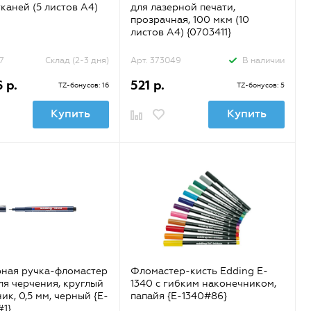
тканей (5 листов A4)
для лазерной печати,
прозрачная, 100 мкм (10
листов А4) {0703411}
7
Склад (2-3 дня)
Арт. 373049
В наличии
 р.
521 р.
TZ-бонусов: 16
TZ-бонусов: 5
Купить
Купить
ная ручка-фломастер
Фломастер-кисть Edding E-
ля черчения, круглый
1340 с гибким наконечником,
ик, 0,5 мм, черный {E-
папайя {E-1340#86}
#1}