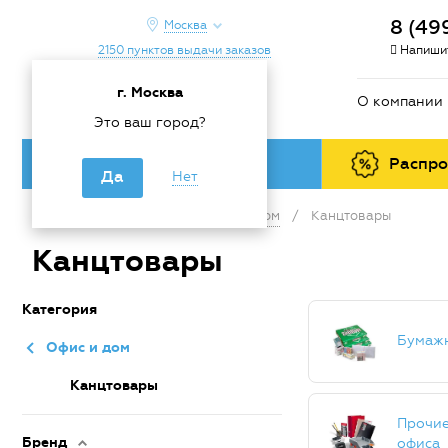
8 (49
Москва
2150 пунктов выдачи заказов
Напишит
г. Москва
О компании
Это ваш город?
Каталог товаров
Распр
Да
Нет
Главная
/
Каталог
/
Офис и дом
/
Канцтовары
Канцтовары
Категория
Бумажн
Офис и дом
Канцтовары
Прочие
Бренд
офиса