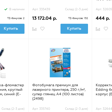
В наличии
Арт. 335439
Склад (2-3 дня)
Арт. 32605
13 172.04 р.
444 р.
TZ-бонусов: 2
TZ-бонусов: 132
Купить
Купить
ка-фломастер
Фотобумага премиум для
Коррект
ния, круглый
лазерного принтера, 250 г/м²,
Edding б
м, синий {E-
супер глянец А4 (100 листов)
корпус {
{2498}
Склад (2-3 дня)
Арт. 335740
Склад (2-3 дня)
Арт. 3264