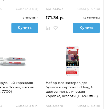
3
Склад (2-3 дня)
Арт. 344573
Склад (2-3 дня)
171.34 р.
TZ-бонусов: 4
TZ-бонусов: 2
Купить
Купить
ирующий карандаш
Набор фломастеров для
елый, 1-2 мм, мягкий
бумаги и картона Edding, 6
E-7700}
цветов, металлическая
коробка, ассорти {E-1200#6S}
43
Склад (2-3 дня)
Арт. 325578
Склад (2-3 дня)