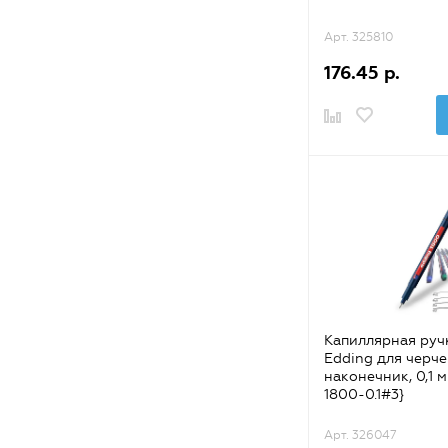
Арт. 325810
176.45 р.
Капиллярная руч
Edding для черче
наконечник, 0,1 м
1800-0.1#3}
Арт. 326047