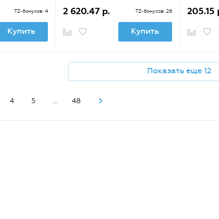
2 620.47 р.
205.15 
TZ-бонусов: 4
TZ-бонусов: 26
Купить
Купить
Показать еще 12
4
5
...
48