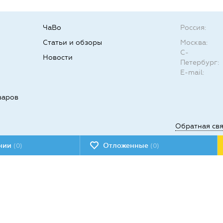
ЧаВо
Россия:
Статьи и обзоры
Москва:
С-
Новости
Петербург:
E-mail:
варов
Обратная св
ении
Отложенные
(0)
(0)
Мы в социал