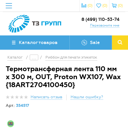
(0)
(0)
(0)
8 (499) 110-53-74
Перезвоните мне
Каталог товаров
Sale
Каталог
/
/
Риббон для печати этикеток
Термотрансферная лента 110 мм
х 300 м, OUT, Proton WX107, Wax
{18ART2704100450}
Написать отзыв
Нашли ошибку?
Арт.:
354517