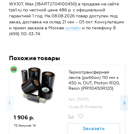
WX107, Wax {18ART2704100450} в продаже на сайте
tze1.ru по честной цене 486 р. с официальной
гарантией 1 год. На 08.08.2026 товар доступен под
заказ, доставка на склад 21 сен - 05 окт. Консультации
и прием заказов в Москве
онлайн
и по телефону 8
(499) 110-53-74.
Похожие товары
Термотрансферная
лента (риббон) 110 мм х
450 м, OUT, Proton R120,
Resin {PR110450R120}
Арт. 354313
Склад (6-8 недель)
1 906 р.
8
TZ-бонусов: 19
TZ
Заказать