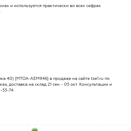
онах и используется практически во всех сефрах
.
улка 40) {MTOA-AEM946} в продаже на сайте tze1.ru по
аз, доставка на склад 21 сен - 05 окт. Консультации и
-53-74.