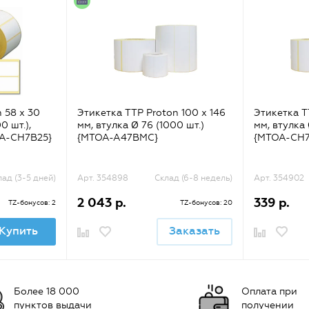
 58 x 30
Этикетка TTP Proton 100 x 146
Этикетка T
0 шт.),
мм, втулка Ø 76 (1000 шт.)
мм, втулка 
A-CH7B25}
{MTOA-A47BMC}
{MTOA-CH
лад (3-5 дней)
Арт. 354898
Склад (6-8 недель)
Арт. 354902
2 043 р.
339 р.
TZ-бонусов: 2
TZ-бонусов: 20
Купить
Заказать
Более 18 000
Оплата при
пунктов выдачи
получении