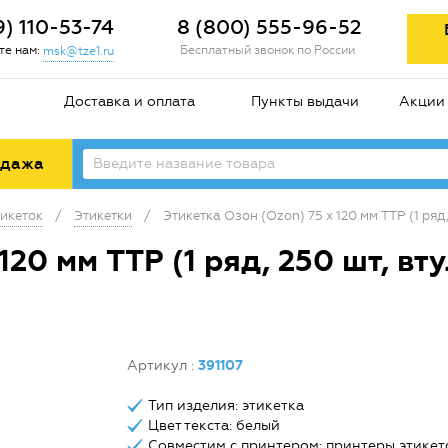
9) 110-53-74
8 (800) 555-96-52
е нам:
Бесплатный звонок по России
msk@tze1.ru
Доставка и оплата
Пункты выдачи
Акции
одажа
икеток
/
Этикетки
/
Этикетка Озон (Ozon) 75 х 120 мм TTP (1 ря
 120 мм TTP (1 ряд, 250 шт, 
Артикул
:
391107
Тип изделия: этикетка
Цвет текста: белый
Совместим с принтером: принтеры этикет