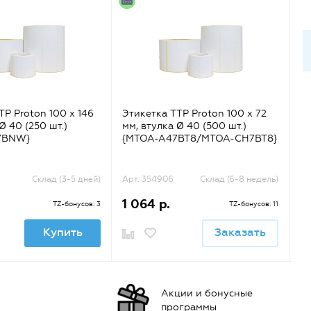
TP Proton 100 x 146
Этикетка TTP Proton 100 x 72
Эт
Ø 40 (250 шт.)
мм, втулка Ø 40 (500 шт.)
мм
7BNW}
{MTOA-A47BT8/MTOA-CH7BT8}
{
Склад (3-5 дней)
Арт. 354906
Склад (6-8 недель)
Ар
1 064 р.
1
TZ-бонусов: 3
TZ-бонусов: 11
Купить
Заказать
Акции и бонусные
программы