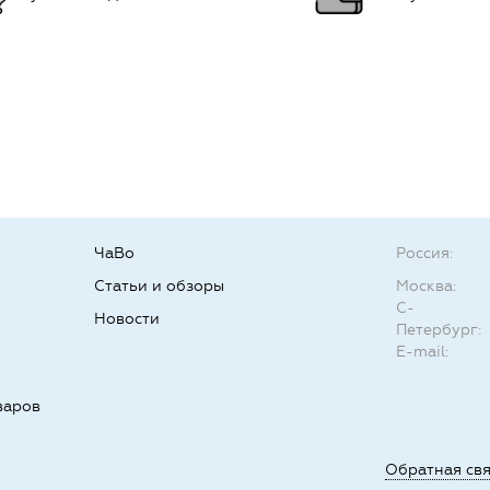
ЧаВо
Россия:
Статьи и обзоры
Москва:
С-
Новости
Петербург:
E-mail:
варов
Обратная св