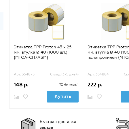
Этикетка TPP Proton 43 x 25
Этикетка TPP Proton
мм, втулка Ø 40 (1000 шт.)
мм, втулка Ø 40 (100
{MTOA-CH7ASM}
полипропилен {MTO
Арт. 354875
Склад (3-5 дней)
Арт. 354884
Ск
148 р.
222 р.
TZ-бонусов: 1
Купить
Быстрая доставка
заказа