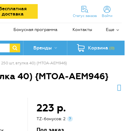
Бесплатная
доставка
Статус заказа
Войти
Бонусная программа
Контакты
Еще
Бренды
Корзина
(0)
д, 250 шт, втулка 40) {MTOA-AEM946}
втулка 40) {MTOA-AEM946}
223 р.
TZ-бонусов: 2
?
Под заказ
ок