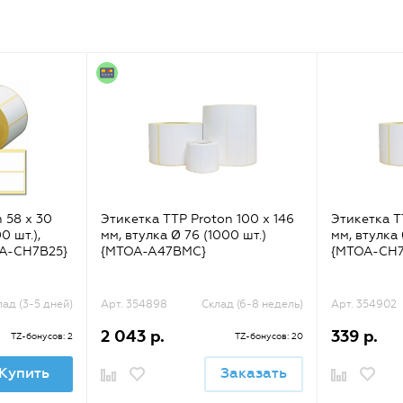
 58 x 30
Этикетка TTP Proton 100 x 146
Этикетка T
0 шт.),
мм, втулка Ø 76 (1000 шт.)
мм, втулка 
A-CH7B25}
{MTOA-A47BMC}
{MTOA-CH
лад (3-5 дней)
Арт. 354898
Склад (6-8 недель)
Арт. 354902
2 043 р.
339 р.
TZ-бонусов: 2
TZ-бонусов: 20
Купить
Заказать