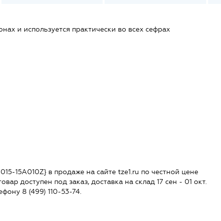
онах и используется практически во всех сефрах
-015-15A010Z} в продаже на сайте tze1.ru по честной цене
овар доступен под заказ, доставка на склад 17 сен - 01 окт.
ефону 8 (499) 110-53-74.