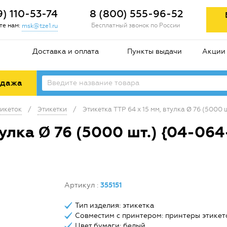
9) 110-53-74
8 (800) 555-96-52
е нам:
Бесплатный звонок по России
msk@tze1.ru
Доставка и оплата
Пункты выдачи
Акции
одажа
икеток
/
Этикетки
/
Этикетка TTP 64 х 15 мм, втулка Ø 76 (5000
тулка Ø 76 (5000 шт.) {04-06
Артикул
:
355151
Тип изделия: этикетка
Совместим с принтером: принтеры этикет
Цвет бумаги: белый