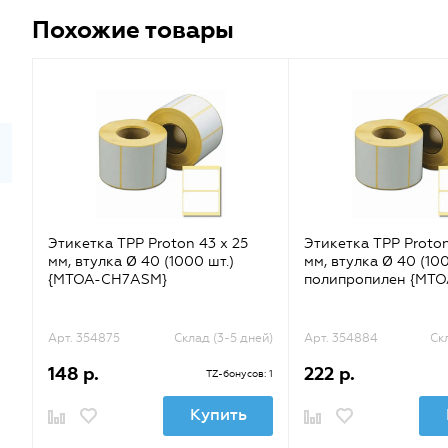
Похожие товары
Этикетка TPP Proton 43 x 25
Этикетка TPP Proton
мм, втулка Ø 40 (1000 шт.)
мм, втулка Ø 40 (100
{MTOA-CH7ASM}
полипропилен {MTO
Арт. 354875
Склад (3-5 дней)
Арт. 354884
Ск
148 р.
222 р.
TZ-бонусов: 1
Купить