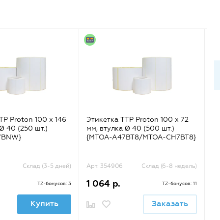
TP Proton 100 x 146
Этикетка TTP Proton 100 x 72
Эт
Ø 40 (250 шт.)
мм, втулка Ø 40 (500 шт.)
мм
7BNW}
{MTOA-A47BT8/MTOA-CH7BT8}
{
Склад (3-5 дней)
Арт. 354906
Склад (6-8 недель)
Ар
1 064 р.
1
TZ-бонусов: 3
TZ-бонусов: 11
Купить
Заказать