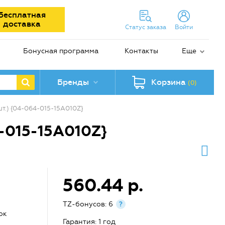
Бесплатная
доставка
Статус заказа
Войти
Бонусная программа
Контакты
Еще
Бренды
Корзина
(0)
 шт.) {04-064-015-15A010Z}
4-015-15A010Z}
560.44 р.
TZ-бонусов: 6
?
ок
Гарантия: 1 год