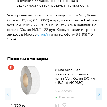
в течении 72 часов после монтажа в
зависимости от температуры и влажности;
Универсальная противоскользящая лента Vell, белая
(75 мм х 18,3 м) {1350958} в продаже на сайте tze1.ru по
честной цене 2 722.20 р. На 09.08.2026 в наличии на
складе "Склад МСК" - 22 рул. Консультации и прием
заказов в Москве
онлайн
и по телефону 8 (499) 110-
53-74.
Похожие товары
Универсальная
противоскользящая
лента Vell, белая (50 мм
х 18,3 м) {400180}
Арт. 400180
В наличии
1 222 р.
9