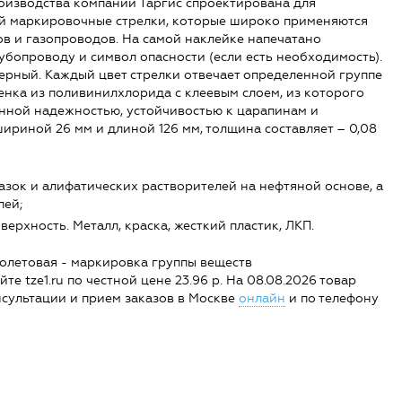
оизводства компании Таргис спроектирована для
ой маркировочные стрелки, которые широко применяются
в и газопроводов. На самой наклейке напечатано
убопроводу и символ опасности (если есть необходимость).
черный. Каждый цвет стрелки отвечает определенной группе
енка из поливинилхлорида с клеевым слоем, из которого
енной надежностью, устойчивостью к царапинам и
риной 26 мм и длиной 126 мм, толщина составляет – 0,08
мазок и алифатических растворителей на нефтяной основе, а
лей;
ерхность. Металл, краска, жесткий пластик, ЛКП.
олетовая - маркировка группы веществ
 tze1.ru по честной цене 23.96 р. На 08.08.2026 товар
Консультации и прием заказов в Москве
онлайн
и по телефону