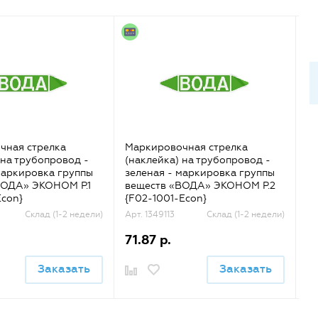
чная стрелка
Маркировочная стрелка
М
 на трубопровод -
(наклейка) на трубопровод -
(н
маркировка группы
зеленая - маркировка группы
о
ВОДА» ЭКОНОМ Р.1
веществ «ВОДА» ЭКОНОМ Р.2
гр
Econ}
{F02-1001-Econ}
{F
Склад (1-2 недели)
Арт. 1349113
Склад (1-2 недели)
Ар
71.87 р.
2
Заказать
Заказать