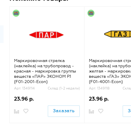
Маркировочная стрелка
Маркировочная стр
(наклейка) на трубопровод -
(наклейка) на труб
красная - маркировка группы
желтая - маркировк
веществ «ПАР» ЭКОНОМ Р.1
веществ «ГАЗ» ЭКОН
{F01-2001-Econ}
{F01-4001-Econ}
Арт. 1349114
Склад (1-2 недели)
Арт. 1349118
Скла
23.96 р.
23.96 р.
Заказать
З