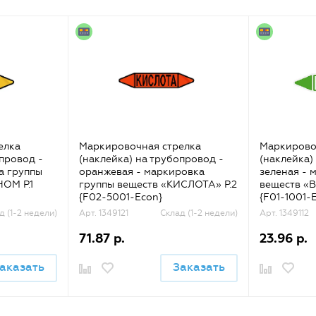
елка
Маркировочная стрелка
Маркирово
опровод -
(наклейка) на трубопровод -
(наклейка)
а группы
оранжевая - маркировка
зеленая - 
ОМ Р.1
группы веществ «КИСЛОТА» Р.2
веществ «
{F02-5001-Econ}
{F01-1001-
д (1-2 недели)
Арт. 1349121
Склад (1-2 недели)
Арт. 1349112
71.87 р.
23.96 р.
аказать
Заказать