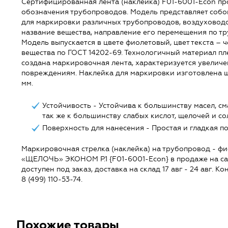
Сертифицированная лента (наклейка) F01-6001-Econ пр
обозначения трубопроводов. Модель представляет соб
для маркировки различных трубопроводов, воздуховодо
название вещества, направление его перемещения по тр
Модель выпускается в цвете фиолетовый, цвет текста – 
вещества по ГОСТ 14202-69. Технологичный материал пл
создана маркировочная лента, характеризуется увелич
повреждениям. Наклейка для маркировки изготовлена ши
мм.
Устойчивость - Устойчива к большинству масел, с
так же к большинству слабых кислот, щелочей и со
Поверхность для нанесения - Простая и гладкая пов
Маркировочная стрелка (наклейка) на трубопровод - фи
«ЩЕЛОЧЬ» ЭКОНОМ Р.1 {F01-6001-Econ} в продаже на сайте
доступен под заказ, доставка на склад 17 авг - 24 авг. 
8 (499) 110-53-74.
Похожие товары