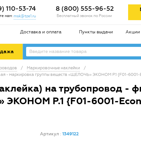
9) 110-53-74
8 (800) 555-96-52
е нам:
Бесплатный звонок по России
msk@tze1.ru
Доставка и оплата
Пункты выдачи
Акции
одажа
проводов
/
Маркировочные наклейки
/
вая - маркировка группы веществ «ЩЕЛОЧЬ» ЭКОНОМ Р.1 {F01-6001-
аклейка) на трубопровод - 
 ЭКОНОМ Р.1 {F01-6001-Econ
Артикул
:
1349122