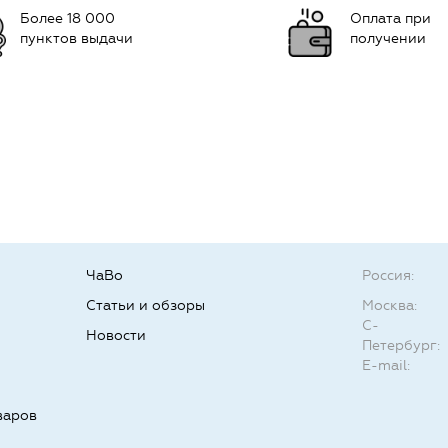
Более 18 000
Оплата при
пунктов выдачи
получении
ЧаВо
Россия:
Статьи и обзоры
Москва:
С-
Новости
Петербург:
E-mail:
варов