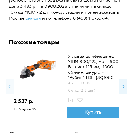
{SQ1080-0106} в продаже на сайте tze1.ru по честной
цене 3 483 р. На 09.08.2026 в наличии на складе
"Склад МСК" - 2 шт. Консультации и прием заказов в
Москве
онлайн
и по телефону 8 (499) 110-53-74.
Похожие товары
Угловая шлифмашина
УШМ 900/125, мощ. 900
Вт, диск 125 мм, 11000
об/мин, шнур 3 м,
"Рубин" TDM {SQ1080-
0105}
Арт. 560806
Склад (2-3 дня)
2 527 р.
2
TZ-бонусов: 25
TZ
Купить