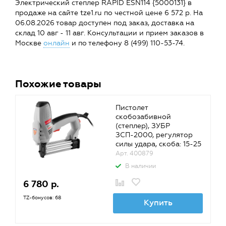
Электрический степлер RAPID ESN114 {5000131} в
продаже на сайте tze1.ru по честной цене 6 572 р. На
06.08.2026 товар доступен под заказ, доставка на
склад 10 авг - 11 авг. Консультации и прием заказов в
Москве
онлайн
и по телефону 8 (499) 110-53-74.
Похожие товары
Пистолет
скобозабивной
(степлер), ЗУБР
ЗСП-2000, регулятор
силы удара, скоба: 15-25
мм, гвоздь: 15-30 мм,
Арт. 400879
2000 Вт
В наличии
6 780 р.
TZ-бонусов: 68
Купить